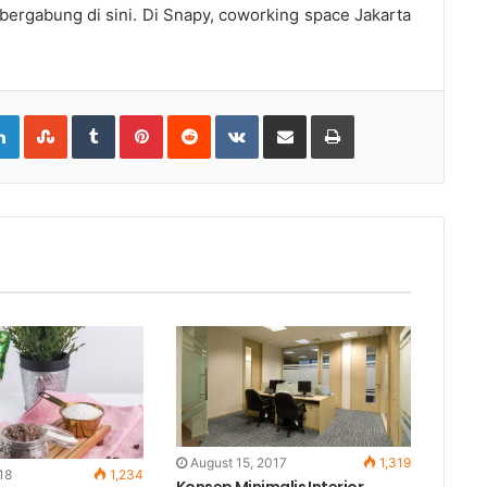
 bergabung di sini. Di Snapy, coworking space Jakarta
gle+
LinkedIn
StumbleUpon
Tumblr
Pinterest
Reddit
VKontakte
Share
Print
via
Email
August 15, 2017
1,319
18
1,234