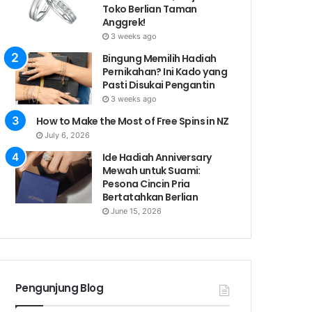
Toko Berlian Taman
Anggrek!
3 weeks ago
Bingung Memilih Hadiah
Pernikahan? Ini Kado yang
Pasti Disukai Pengantin
3 weeks ago
How to Make the Most of Free Spins in NZ
July 6, 2026
Ide Hadiah Anniversary
Mewah untuk Suami:
Pesona Cincin Pria
Bertatahkan Berlian
June 15, 2026
Pengunjung Blog