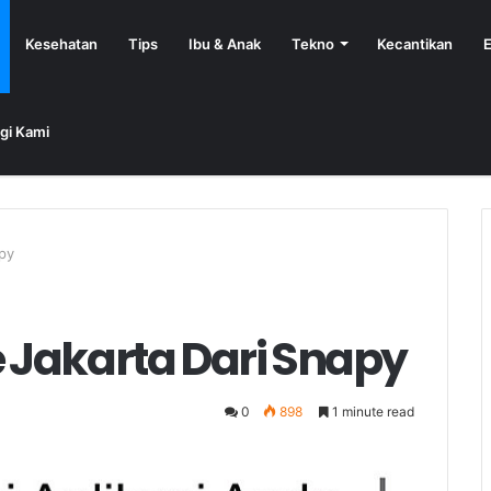
Kesehatan
Tips
Ibu & Anak
Tekno
Kecantikan
E
gi Kami
py
Jakarta Dari Snapy
0
898
1 minute read