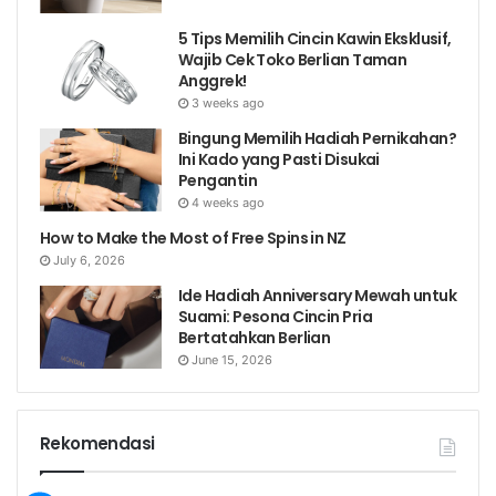
5 Tips Memilih Cincin Kawin Eksklusif,
Wajib Cek Toko Berlian Taman
Anggrek!
3 weeks ago
Bingung Memilih Hadiah Pernikahan?
Ini Kado yang Pasti Disukai
Pengantin
4 weeks ago
How to Make the Most of Free Spins in NZ
July 6, 2026
Ide Hadiah Anniversary Mewah untuk
Suami: Pesona Cincin Pria
Bertatahkan Berlian
June 15, 2026
Rekomendasi