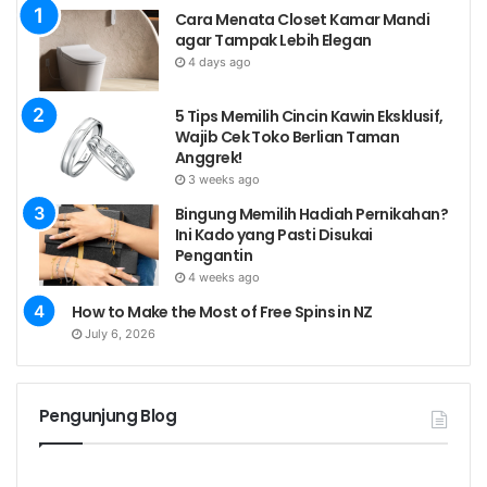
Cara Menata Closet Kamar Mandi
agar Tampak Lebih Elegan
4 days ago
5 Tips Memilih Cincin Kawin Eksklusif,
Wajib Cek Toko Berlian Taman
Anggrek!
3 weeks ago
Bingung Memilih Hadiah Pernikahan?
Ini Kado yang Pasti Disukai
Pengantin
4 weeks ago
How to Make the Most of Free Spins in NZ
July 6, 2026
Pengunjung Blog