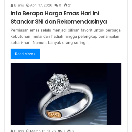
Bisnis
April 17, 2026
0
21
Info Berapa Harga Emas Hari Ini
Standar SNI dan Rekomendasinya
Perhiasan emas selalu menjadi pilihan favorit untuk berbagai
kebutuhan, mulai dari hadiah hingga pelengkap penampilan
sehari-hari. Namun, banyak orang sering…
Read More »
Bisnis
March 15, 2026
0
8