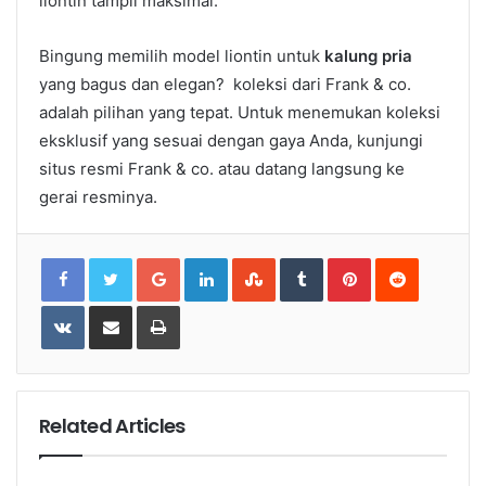
liontin tampil maksimal.
Bingung memilih model liontin untuk
kalung pria
yang bagus dan elegan? koleksi dari Frank & co.
adalah pilihan yang tepat. Untuk menemukan koleksi
eksklusif yang sesuai dengan gaya Anda, kunjungi
situs resmi Frank & co. atau datang langsung ke
gerai resminya.
Google+
LinkedIn
StumbleUpon
Tumblr
Pinterest
Reddit
VKontakte
Share
Print
via
Email
Related Articles