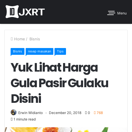
Menu
Home
/
Bisnis
Bisnis
resep masakan
Tips
Yuk Lihat Harga
Gula Pasir Gulaku
Disini
Erwin Widianto
December 20, 2018
0
768
1 minute read