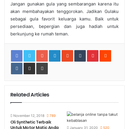
Jangan gunakan gula yang sembarangan karena itu
akan membahayakan tenggorokan. Jadikan Gulaku
sebagai gula favorit keluarga kamu. Baik untuk
persediaan, bepergian dan juga hadiah untuk
berkunjung ke rumah teman.
Google+
LinkedIn
StumbleUpon
Tumblr
Pinterest
Reddit
VKontakte
Share
Print
via
Email
Related Articles
November 12, 2018
789
Oli Synthetic Terbaik
Untuk Motor Matic Anda
January 31, 2020
520