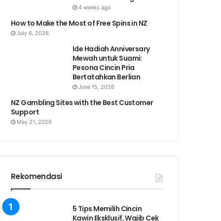
4 weeks ago
How to Make the Most of Free Spins in NZ
July 6, 2026
Ide Hadiah Anniversary
Mewah untuk Suami:
Pesona Cincin Pria
Bertatahkan Berlian
June 15, 2026
NZ Gambling Sites with the Best Customer
Support
May 21, 2026
Rekomendasi
5 Tips Memilih Cincin
Kawin Eksklusif, Wajib Cek