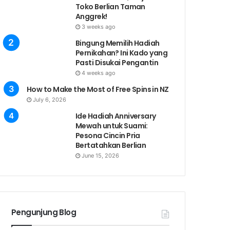
Toko Berlian Taman
Anggrek!
3 weeks ago
Bingung Memilih Hadiah
Pernikahan? Ini Kado yang
Pasti Disukai Pengantin
4 weeks ago
How to Make the Most of Free Spins in NZ
July 6, 2026
Ide Hadiah Anniversary
Mewah untuk Suami:
Pesona Cincin Pria
Bertatahkan Berlian
June 15, 2026
Pengunjung Blog