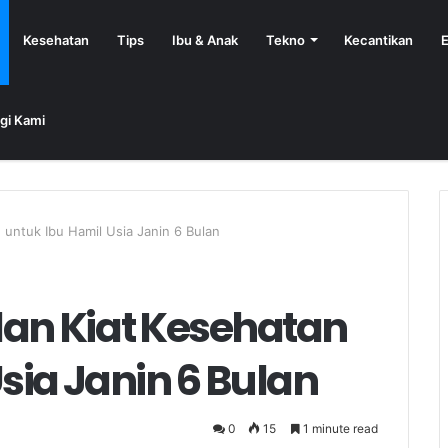
Kesehatan
Tips
Ibu & Anak
Tekno
Kecantikan
E
gi Kami
untuk Ibu Hamil Usia Janin 6 Bulan
n Kiat Kesehatan
sia Janin 6 Bulan
0
15
1 minute read