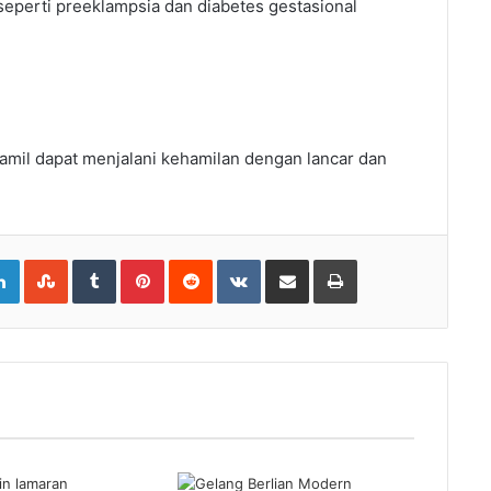
seperti preeklampsia dan diabetes gestasional
amil dapat menjalani kehamilan dengan lancar dan
gle+
LinkedIn
StumbleUpon
Tumblr
Pinterest
Reddit
VKontakte
Share
Print
via
Email