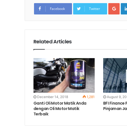
Goo
Facebook
Twitter
Related Articles
December 14, 2018
1,281
August 9, 2
Ganti Oli Motor Matik Anda
BFI Finance
dengan Oli Motor Matik
Pinjaman J
Terbaik