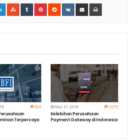
gle+
LinkedIn
StumbleUpon
Tumblr
Pinterest
Reddit
VKontakte
Share
Print
via
Email
019
614
May 31, 2018
1,072
 Perusahaan
Kelebihan Perusahaan
aminan Terpercaya
Payment Gateway di Indonesia