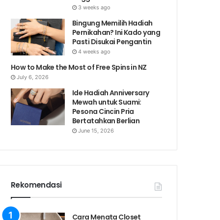
3 weeks ago
Bingung Memilih Hadiah
Pernikahan? Ini Kado yang
Pasti Disukai Pengantin
4 weeks ago
How to Make the Most of Free Spins in NZ
July 6, 2026
Ide Hadiah Anniversary
Mewah untuk Suami:
Pesona Cincin Pria
Bertatahkan Berlian
June 15, 2026
Rekomendasi
Cara Menata Closet