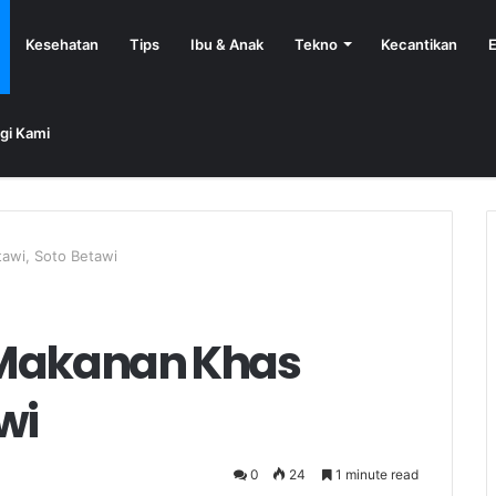
Kesehatan
Tips
Ibu & Anak
Tekno
Kecantikan
E
gi Kami
awi, Soto Betawi
 Makanan Khas
wi
0
24
1 minute read