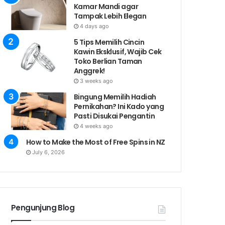
Kamar Mandi agar
Tampak Lebih Elegan
4 days ago
5 Tips Memilih Cincin
Kawin Eksklusif, Wajib Cek
Toko Berlian Taman
Anggrek!
3 weeks ago
Bingung Memilih Hadiah
Pernikahan? Ini Kado yang
Pasti Disukai Pengantin
4 weeks ago
How to Make the Most of Free Spins in NZ
July 6, 2026
Pengunjung Blog