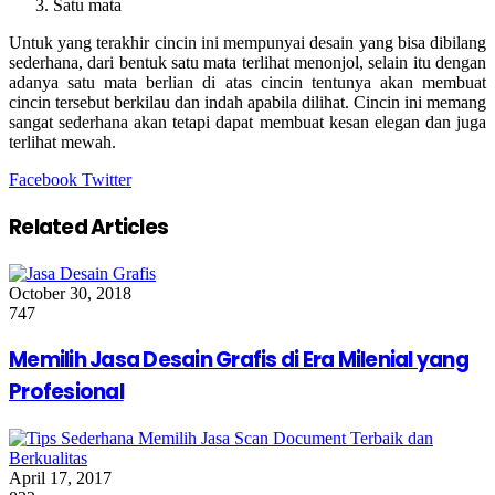
Satu mata
Untuk yang terakhir cincin ini mempunyai desain yang bisa dibilang
sederhana, dari bentuk satu mata terlihat menonjol, selain itu dengan
adanya satu mata berlian di atas cincin tentunya akan membuat
cincin tersebut berkilau dan indah apabila dilihat. Cincin ini memang
sangat sederhana akan tetapi dapat membuat kesan elegan dan juga
terlihat mewah.
Google+
LinkedIn
StumbleUpon
Tumblr
Pinterest
Reddit
VKontakte
Share
Print
Facebook
Twitter
via
Email
Related Articles
October 30, 2018
747
Memilih Jasa Desain Grafis di Era Milenial yang
Profesional
April 17, 2017