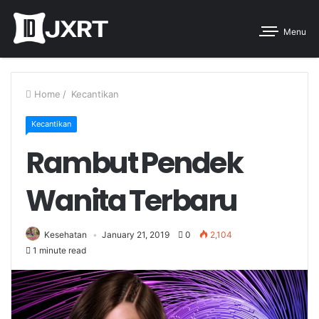
Menu
Home
/
Kecantikan
Kecantikan
Rambut Pendek
Wanita Terbaru
Kesehatan
January 21, 2019
0
2,104
1 minute read