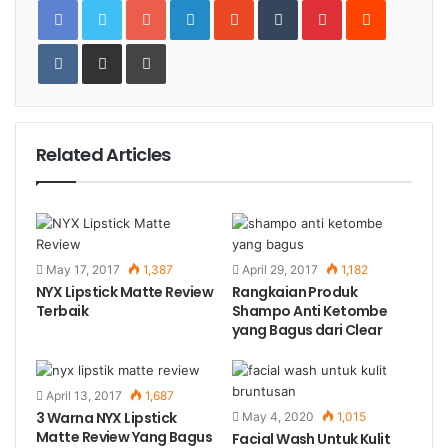
Google+
LinkedIn
StumbleUpon
Tumblr
Pinterest
Reddit
VKontakte
Share
Print
via
Email
Related Articles
May 17, 2017
1,387
April 29, 2017
1,182
NYX Lipstick Matte Review
Rangkaian Produk
Terbaik
Shampo Anti Ketombe
yang Bagus dari Clear
April 13, 2017
1,687
3 Warna NYX Lipstick
May 4, 2020
1,015
Matte Review Yang Bagus
Facial Wash Untuk Kulit