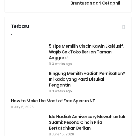
Bruntusan dari Cetaphil
Terbaru
5 Tips Memilih Cincin Kawin Eksklusif,
Wajib Cek Toko Berlian Taman
Anggrek!
3 weeks ago
Bingung Memilih Hadiah Pernikahan?
Ini Kado yang Pasti Disukai
Pengantin
3 weeks ago
How to Make the Most of Free Spins in NZ
July 6, 2026
Ide Hadiah Anniversary Mewah untuk
Suami: Pesona Cincin Pria
Bertatahkan Berlian
June 15, 2026