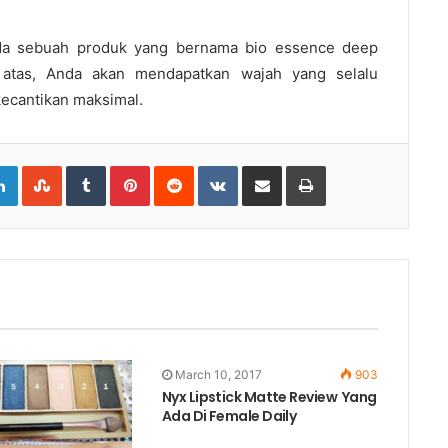
da sebuah produk yang bernama
bio essence deep
atas, Anda akan mendapatkan wajah yang selalu
ecantikan maksimal.
gle+
LinkedIn
StumbleUpon
Tumblr
Pinterest
Reddit
VKontakte
Share
Print
via
Email
March 10, 2017
903
Nyx Lipstick Matte Review Yang
Ada Di Female Daily