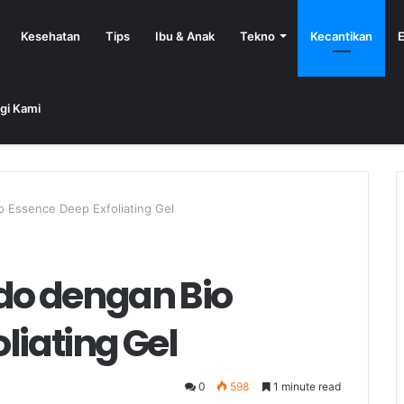
Kesehatan
Tips
Ibu & Anak
Tekno
Kecantikan
E
gi Kami
 Essence Deep Exfoliating Gel
o dengan Bio
liating Gel
0
598
1 minute read