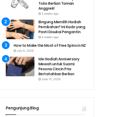
Toko Berlian Taman
Anggrek!
3 weeks ago
Bingung Memilih Hadiah
Pernikahan? Ini Kado yang
Pasti Disukai Pengantin
4 weeks ago
How to Make the Most of Free Spins in NZ
July 6, 2026
Ide Hadiah Anniversary
Mewah untuk Suami:
Pesona Cincin Pria
Bertatahkan Berlian
June 15, 2026
Pengunjung Blog