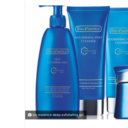
bio essence deep exfoliating gel