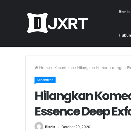
Bisnis
Hubun
Home
/
Kecantikan
/
Hilangkan Komedo dengan Bio
Kecantikan
Hilangkan Komed
Essence Deep Exfo
Bisnis
October 20, 2020