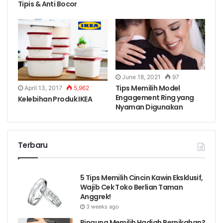
Tipis & Anti Bocor
June 18, 2021
97
Tips Memilih Model
April 13, 2017
5,962
Engagement Ring yang
Kelebihan Produk IKEA
Nyaman Digunakan
Terbaru
5 Tips Memilih Cincin Kawin Eksklusif,
Wajib Cek Toko Berlian Taman
Anggrek!
3 weeks ago
Bingung Memilih Hadiah Pernikahan?