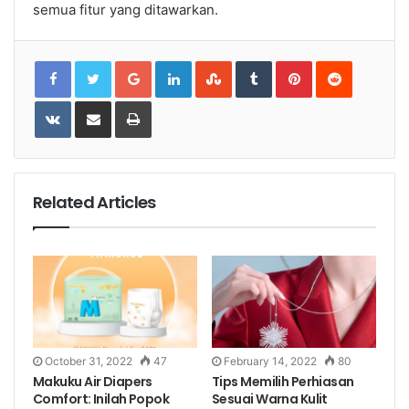
semua fitur yang ditawarkan.
Google+
LinkedIn
StumbleUpon
Tumblr
Pinterest
Reddit
VKontakte
Share
Print
via
Email
Related Articles
October 31, 2022
47
February 14, 2022
80
Makuku Air Diapers
Tips Memilih Perhiasan
Comfort: Inilah Popok
Sesuai Warna Kulit