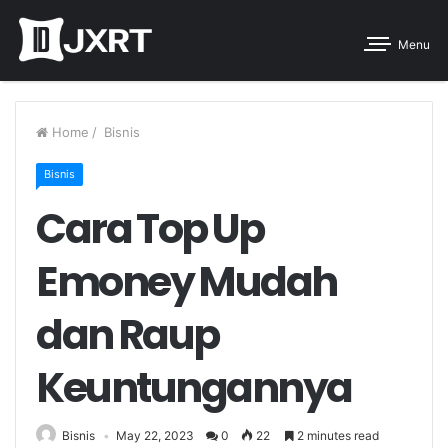
Menu
Home
/
Bisnis
Bisnis
Cara Top Up
Emoney Mudah
dan Raup
Keuntungannya
Bisnis
May 22, 2023
0
22
2 minutes read