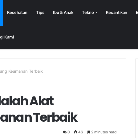
Kesehatan
Tips
Ibu & Anak
Tekno
Kecantikan
E
gi Kami
jang Keamanan Terbaik
alah Alat
anan Terbaik
0
46
2 minutes read