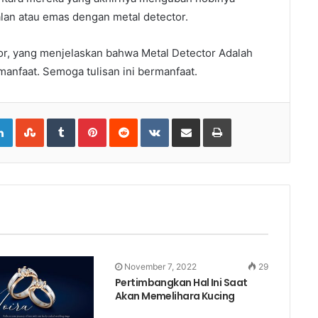
lan atau emas dengan metal detector.
tor, yang menjelaskan bahwa Metal Detector Adalah
manfaat. Semoga tulisan ini bermanfaat.
gle+
LinkedIn
StumbleUpon
Tumblr
Pinterest
Reddit
VKontakte
Share
Print
via
Email
November 7, 2022
29
Pertimbangkan Hal Ini Saat
Akan Memelihara Kucing