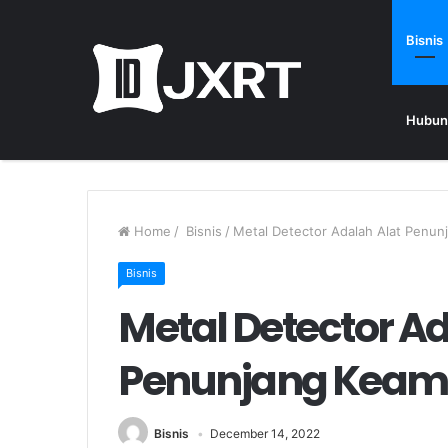
Bisnis
Hubun
Home
/
Bisnis
/
Metal Detector Adalah Alat Penun
Bisnis
Metal Detector Ad
Penunjang Keam
Bisnis
December 14, 2022