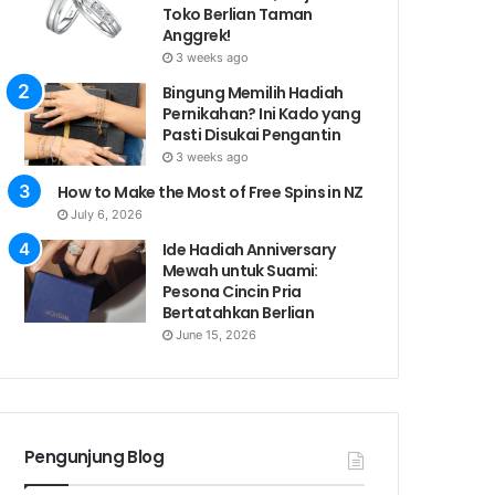
Toko Berlian Taman
Anggrek!
3 weeks ago
Bingung Memilih Hadiah
Pernikahan? Ini Kado yang
Pasti Disukai Pengantin
3 weeks ago
How to Make the Most of Free Spins in NZ
July 6, 2026
Ide Hadiah Anniversary
Mewah untuk Suami:
Pesona Cincin Pria
Bertatahkan Berlian
June 15, 2026
Pengunjung Blog