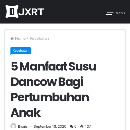
Menu
Home
/
Kesehatan
Kesehatan
5 Manfaat Susu
Dancow Bagi
Pertumbuhan
Anak
Bisnis
September 18, 2020
0
437