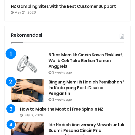
NZ Gambling Sites with the Best Customer Support
May 21, 2026
Rekomendasi
5 Tips Memilih Cincin Kawin Eksklusif,
Wajib Cek Toko Berlian Taman
Anggrek!
3 weeks ago
Bingung Memilih Hadiah Pernikahan?
Ini Kado yang Pasti Disukai
Pengantin
3 weeks ago
How to Make the Most of Free Spins in NZ
July 6, 2026
Ide Hadiah Anniversary Mewah untuk
Suami: Pesona Cincin Pria