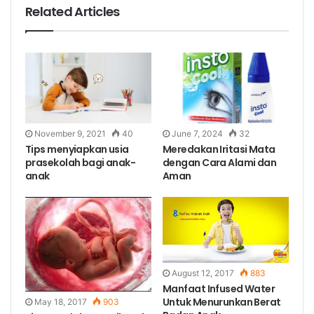
Related Articles
November 9, 2021
40
June 7, 2024
32
Tips menyiapkan usia
Meredakan Iritasi Mata
prasekolah bagi anak-
dengan Cara Alami dan
anak
Aman
August 12, 2017
883
Manfaat Infused Water
Untuk Menurunkan Berat
May 18, 2017
903