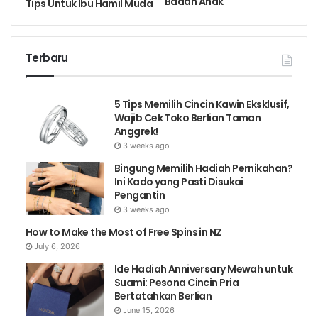
Badan Anak
Tips Untuk Ibu Hamil Muda
Terbaru
5 Tips Memilih Cincin Kawin Eksklusif,
Wajib Cek Toko Berlian Taman
Anggrek!
3 weeks ago
Bingung Memilih Hadiah Pernikahan?
Ini Kado yang Pasti Disukai
Pengantin
3 weeks ago
How to Make the Most of Free Spins in NZ
July 6, 2026
Ide Hadiah Anniversary Mewah untuk
Suami: Pesona Cincin Pria
Bertatahkan Berlian
June 15, 2026