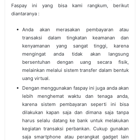
Faspay ini yang bisa kami rangkum, berikut
diantaranya :
Anda akan merasakan pembayaran atau
transaksi dalam tingkatan keamanan dan
kenyamanan yang sangat tinggi, karena
mengingat anda tidak akan langsung
bersentuhan dengan uang secara fisik,
melainkan melalui sistem transfer dalam bentuk
uang virtual.
Dengan menggunakan faspay ini juga anda akan
lebih menghemat waktu dan tenaga anda,
karena sistem pembayaran seperti ini bisa
dilakukan kapan saja dan dimana saja tanpa
harus selalu datang ke bank untuk melakukan
kegiatan transaksi perbankan. Cukup gunakan
saja smartphone atau perangkat gadget lain