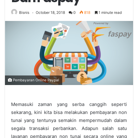
Bisnis
October 18, 2018
0
818
1 minute read
Pembayaran Online Paypal
Memasuki zaman yang serba canggih seperti
sekarang, kini kita bisa melakukan pembayaran non
tunai yang tentunya semakin mempermudah dalam
segala transaksi perbankan. Adapun salah satu
layanan pembayaran non tunai secara online yang