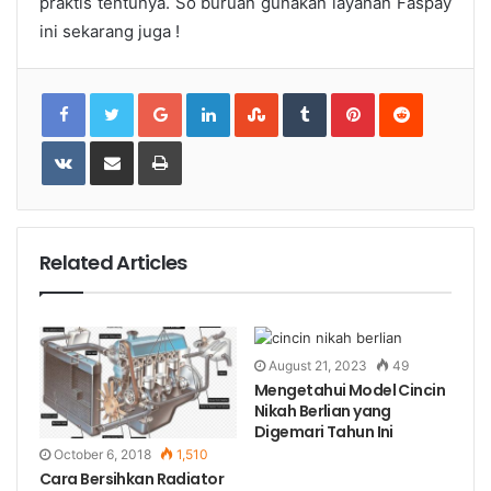
praktis tentunya. So buruan gunakan layanan Faspay
ini sekarang juga !
Google+
LinkedIn
StumbleUpon
Tumblr
Pinterest
Reddit
VKontakte
Share
Print
via
Email
Related Articles
August 21, 2023
49
Mengetahui Model Cincin
Nikah Berlian yang
Digemari Tahun Ini
October 6, 2018
1,510
Cara Bersihkan Radiator