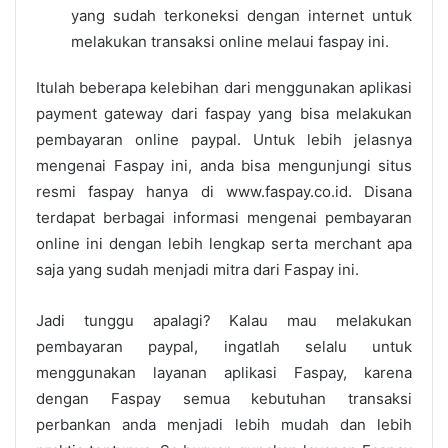
yang sudah terkoneksi dengan internet untuk
melakukan transaksi online melaui faspay ini.
Itulah beberapa kelebihan dari menggunakan aplikasi
payment gateway dari faspay yang bisa melakukan
pembayaran online paypal
. Untuk lebih jelasnya
mengenai Faspay ini, anda bisa mengunjungi situs
resmi faspay hanya di www.faspay.co.id. Disana
terdapat berbagai informasi mengenai pembayaran
online ini dengan lebih lengkap serta merchant apa
saja yang sudah menjadi mitra dari Faspay ini.
Jadi tunggu apalagi? Kalau mau melakukan
pembayaran paypal, ingatlah selalu untuk
menggunakan layanan aplikasi Faspay, karena
dengan Faspay semua kebutuhan transaksi
perbankan anda menjadi lebih mudah dan lebih