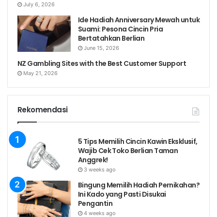
July 6, 2026
Ide Hadiah Anniversary Mewah untuk
Suami: Pesona Cincin Pria
Bertatahkan Berlian
June 15, 2026
NZ Gambling Sites with the Best Customer Support
May 21, 2026
Rekomendasi
5 Tips Memilih Cincin Kawin Eksklusif,
Wajib Cek Toko Berlian Taman
Anggrek!
3 weeks ago
Bingung Memilih Hadiah Pernikahan?
Ini Kado yang Pasti Disukai
Pengantin
4 weeks ago