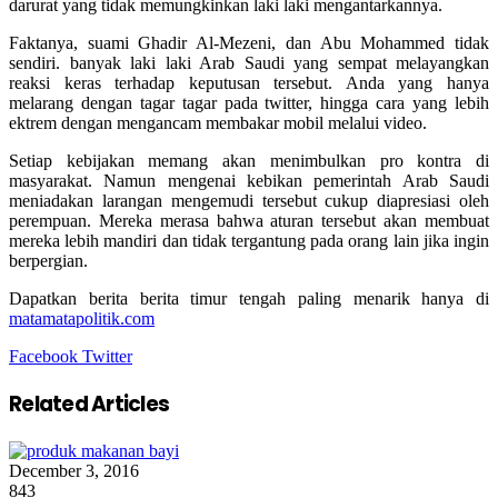
darurat yang tidak memungkinkan laki laki mengantarkannya.
Faktanya, suami Ghadir Al-Mezeni, dan Abu Mohammed tidak
sendiri. banyak laki laki Arab Saudi yang sempat melayangkan
reaksi keras terhadap keputusan tersebut. Anda yang hanya
melarang dengan tagar tagar pada twitter, hingga cara yang lebih
ektrem dengan mengancam membakar mobil melalui video.
Setiap kebijakan memang akan menimbulkan pro kontra di
masyarakat. Namun mengenai kebikan pemerintah Arab Saudi
meniadakan larangan mengemudi tersebut cukup diapresiasi oleh
perempuan. Mereka merasa bahwa aturan tersebut akan membuat
mereka lebih mandiri dan tidak tergantung pada orang lain jika ingin
berpergian.
Dapatkan berita berita timur tengah paling menarik hanya di
matamatapolitik.com
Google+
LinkedIn
StumbleUpon
Tumblr
Pinterest
Reddit
VKontakte
Share
Print
Facebook
Twitter
via
Email
Related Articles
December 3, 2016
843