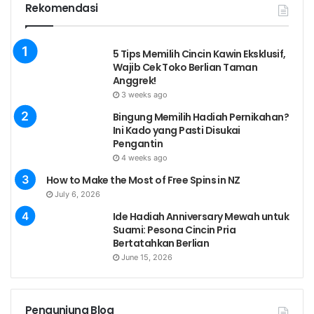
Rekomendasi
5 Tips Memilih Cincin Kawin Eksklusif,
Wajib Cek Toko Berlian Taman
Anggrek!
3 weeks ago
Bingung Memilih Hadiah Pernikahan?
Ini Kado yang Pasti Disukai
Pengantin
4 weeks ago
How to Make the Most of Free Spins in NZ
July 6, 2026
Ide Hadiah Anniversary Mewah untuk
Suami: Pesona Cincin Pria
Bertatahkan Berlian
June 15, 2026
Pengunjung Blog