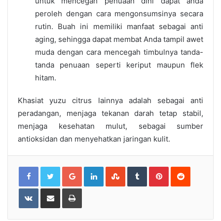
untuk mencegah penuaan dini dapat anda
peroleh dengan cara mengonsumsinya secara
rutin. Buah ini memiliki manfaat sebagai anti
aging, sehingga dapat membat Anda tampil awet
muda dengan cara mencegah timbulnya tanda-
tanda penuaan seperti keriput maupun flek
hitam.
Khasiat yuzu citrus
lainnya adalah sebagai anti
peradangan, menjaga tekanan darah tetap stabil,
menjaga kesehatan mulut, sebagai sumber
antioksidan dan menyehatkan jaringan kulit.
Google+
LinkedIn
StumbleUpon
Tumblr
Pinterest
Reddit
VKontakte
Share
Print
via
Email