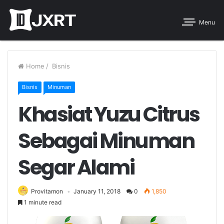
Menu
Home
/
Bisnis
Bisnis
Minuman
Khasiat Yuzu Citrus
Sebagai Minuman
Segar Alami
Provitamon
January 11, 2018
0
1,850
1 minute read