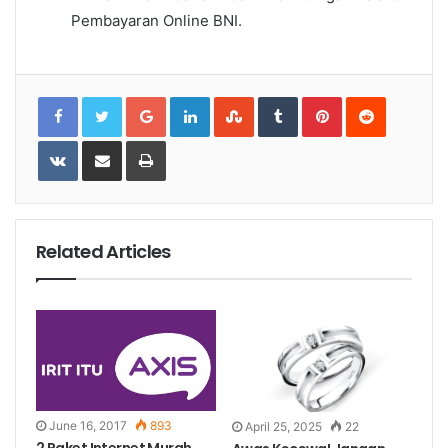
Pembayaran Online BNI.
Google+
LinkedIn
StumbleUpon
Tumblr
Pinterest
Reddit
VKontakte
Share
Print
via
Email
Related Articles
June 16, 2017
893
April 25, 2025
22