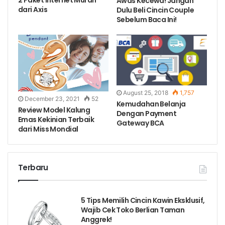
2 Paket Internet Murah
Awas Kecewa! Jangan
dari Axis
Dulu Beli Cincin Couple
Sebelum Baca Ini!
August 25, 2018
1,757
December 23, 2021
52
Kemudahan Belanja
Review Model Kalung
Dengan Payment​ ​
Emas Kekinian Terbaik
Gateway​ ​BCA
dari Miss Mondial
Terbaru
5 Tips Memilih Cincin Kawin Eksklusif,
Wajib Cek Toko Berlian Taman
Anggrek!