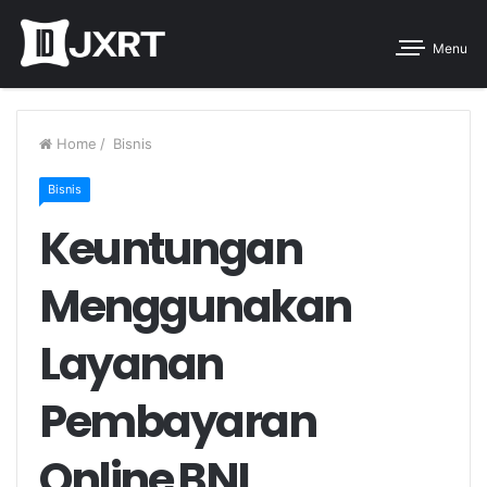
Menu
Home
/
Bisnis
Bisnis
Keuntungan
Menggunakan
Layanan
Pembayaran
Online BNI