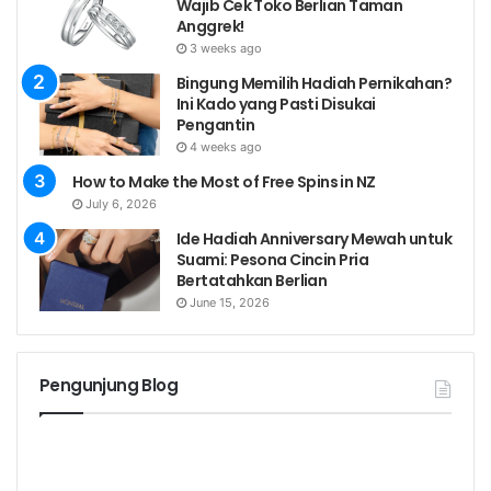
Wajib Cek Toko Berlian Taman
Anggrek!
3 weeks ago
Bingung Memilih Hadiah Pernikahan?
Ini Kado yang Pasti Disukai
Pengantin
4 weeks ago
How to Make the Most of Free Spins in NZ
July 6, 2026
Ide Hadiah Anniversary Mewah untuk
Suami: Pesona Cincin Pria
Bertatahkan Berlian
June 15, 2026
Pengunjung Blog