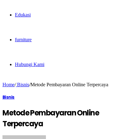
Edukasi
furniture
Hubungi Kami
Home
/
Bisnis
/
Metode Pembayaran Online Terpercaya
Bisnis
Metode Pembayaran Online
Terpercaya