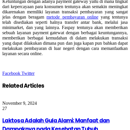
Ketuntungan dengan adanya payment gateway yaitu di mana tingkat
dari kepercayaan para konsumen tentunya akan semakin meningkat
dikarenakan memiliki layanan transaksi pembayaran yang sangat
jelas dengan beragam
metode pembayaran online
yang tentunya
telah disediakan seperti halnya transfer antar bank, melalui jasa
minimarket, dan yang lainnya. Faspay tentunya akan memberikan
sebuah layanan payment gatewat dengan berbagai keuntungannya,
memberikan berbagai kemudahan di dalam melakukan transaksi
yang dapat dilakukan dimana pun dan juga kapan pun bahkan dapat
melakukan pembayaran di luar negeri dengan cara memanfaatkan
layanan secara online.
Google+
LinkedIn
StumbleUpon
Tumblr
Pinterest
Reddit
VKontakte
Share
Print
Facebook
Twitter
via
Email
Related Articles
November 9, 2024
27
Laktosa Adalah Gula Alami: Manfaat dan
Dampaknya pada Kesehatan Tubuh