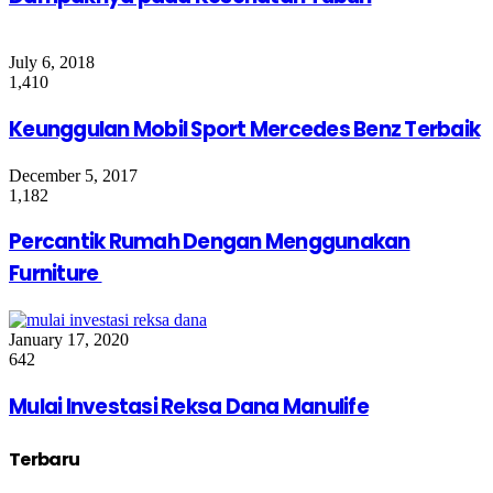
July 6, 2018
1,410
Keunggulan Mobil Sport Mercedes Benz Terbaik
December 5, 2017
1,182
Percantik Rumah Dengan Menggunakan
Furniture
January 17, 2020
642
Mulai Investasi Reksa Dana Manulife
Terbaru