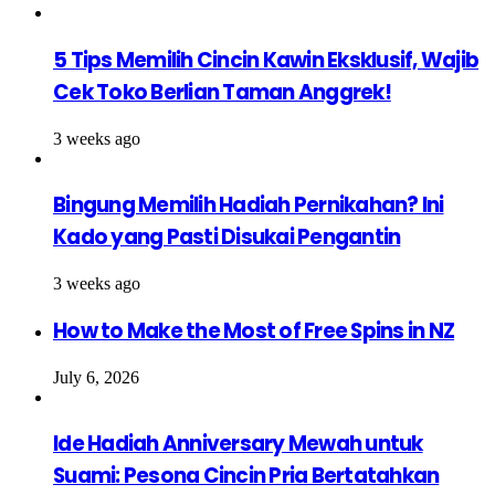
5 Tips Memilih Cincin Kawin Eksklusif, Wajib
Cek Toko Berlian Taman Anggrek!
3 weeks ago
Bingung Memilih Hadiah Pernikahan? Ini
Kado yang Pasti Disukai Pengantin
3 weeks ago
How to Make the Most of Free Spins in NZ
July 6, 2026
Ide Hadiah Anniversary Mewah untuk
Suami: Pesona Cincin Pria Bertatahkan