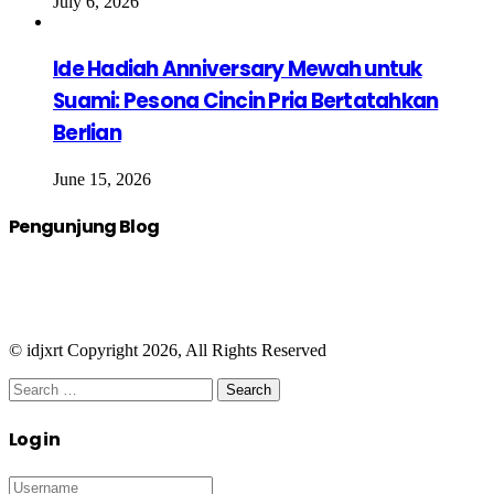
July 6, 2026
Ide Hadiah Anniversary Mewah untuk
Suami: Pesona Cincin Pria Bertatahkan
Berlian
June 15, 2026
Pengunjung Blog
© idjxrt Copyright 2026, All Rights Reserved
Facebook
Twitter
WhatsApp
Telegram
Close
Search
for:
Close
Log in