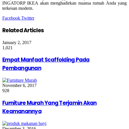
INGATORP IKEA akan menghadirkan nuansa rumah Anda yang
terkesan modern.
Google+
LinkedIn
StumbleUpon
Tumblr
Pinterest
Reddit
VKontakte
Share
Print
Facebook
Twitter
via
Email
Related Articles
January 2, 2017
1,021
Empat Manfaat Scaffolding Pada
Pembangunan
November 6, 2017
928
Furniture Murah Yang Terjamin Akan
Keamanannya
December 3, 2016