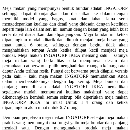
Meja makan yang mempunyai bentuk bundar adalah INGATORP
sehingga dapat dipanjangkan dan disusutkan ke dalam dengan
memiliki model yang bagus, kuat dan tahan lama serta
mengedepankan kualitas dan detail yang didesain dengan ketelitian
seperti meja lain dalam seri ini, namun dengan kesan yang lebih kuat
serta dapat disusutkan dan dipanjangkan. Meja bundar ini ketika
dipanjangkan mudah ditarik dan diubah menjadi meja besar yang
muat untuk 6 orang, sehingga dengan begitu tidak akan
menghabiskan tempat Anda ketika dilipat kecil menjadi meja
bundar. Meja makan INGATORP IKEA memang satu – satunya
meja makan yang berkualitas serta mempunyai desain dan
permukaan cat berwarna putih menghadirkan ruangan keluarga atau
dapur Anda terlihat resik. Fungsi cat berwarna putih dilapisi versnis
pada kaki – kaki meja makan INGATORP memudahkan Anda
dalam membersihkannya dengan lap kering. Meja bundar dan
panjang menjadi satu adalah INGATORP IKEA menjadikan
segalanya mudah mempunyai kualitas maksimal yang dapat
dikencangkan kembali semua sekrup bila diperlukan meja makan
INGATORP IKEA ini muat Untuk 1–4 orang dan ketika
dipanjangkan akan muat untuk 6-7 orang.
Demikian penjelasan
meja makan
INGATORP sebagai meja makan
praktis yang mempunyai dua fungsi yaitu meja bundar dan panjang
menjadi satu. Dengan menggunakan produk meja makan