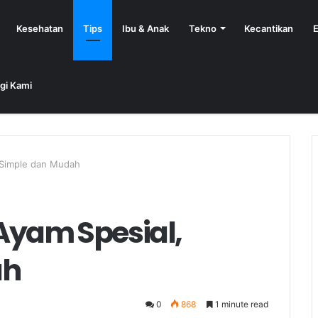
Kesehatan
Tips
Ibu & Anak
Tekno
Kecantikan
E
gi Kami
 Simple dan Mudah
yam Spesial,
ah
0
868
1 minute read