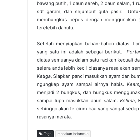
bawang putih, 1 daun sereh, 2 daun salam, 1 rua
sdt garam, dan sejumput gula pasir. Untu
membungkus pepes dengan menggunakan se
terelebih dahulu.
Setelah menyiapkan bahan-bahan diatas. L
yang satu ini adalah sebagai berikut.
Perta
diatas semuanya dalam satu racikan kecuali d
selera anda lebih kecil biasanya rasa akan 
Ketiga
, Siapkan panci masukkan ayam dan bum
ngungkep ayam sampai airnya habis.
Keem
menjadi 2 bungkus, dan bungkus menggunaka
sampai lupa masukkan daun salam.
Kelima
, 
sehingga akan tercium bau yang sangat sedap.
rasanya merata.
Tags
masakan Indonesia