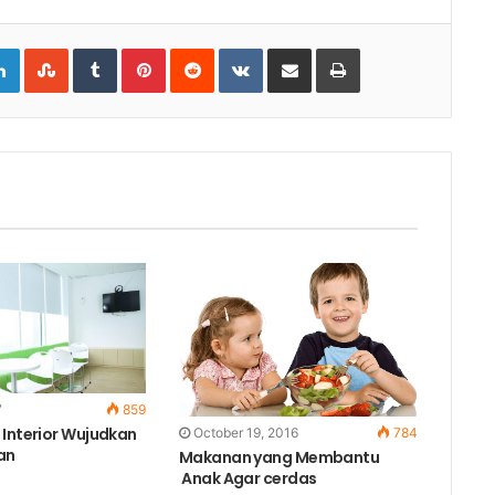
gle+
LinkedIn
StumbleUpon
Tumblr
Pinterest
Reddit
VKontakte
Share
Print
via
Email
7
859
 Interior Wujudkan
October 19, 2016
784
an
Makanan yang Membantu
Anak Agar cerdas