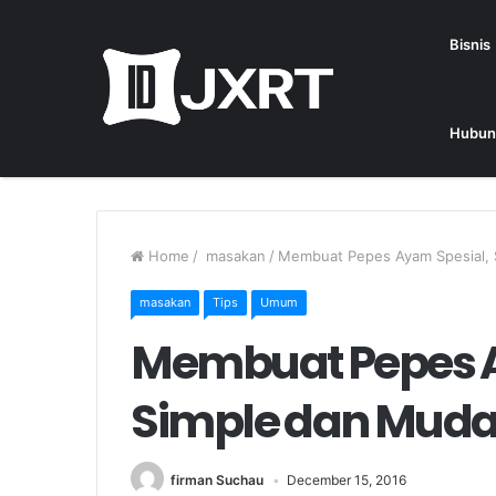
Bisnis
Hubun
Home
/
masakan
/
Membuat Pepes Ayam Spesial,
masakan
Tips
Umum
Membuat Pepes A
Simple dan Mud
firman Suchau
December 15, 2016