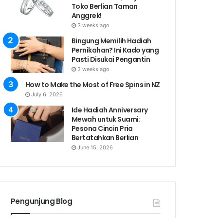
Toko Berlian Taman
Anggrek!
3 weeks ago
Bingung Memilih Hadiah
Pernikahan? Ini Kado yang
Pasti Disukai Pengantin
3 weeks ago
How to Make the Most of Free Spins in NZ
July 6, 2026
Ide Hadiah Anniversary
Mewah untuk Suami:
Pesona Cincin Pria
Bertatahkan Berlian
June 15, 2026
Pengunjung Blog