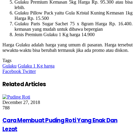
Gulaku Premium Kemasan 5kg Harga Rp.
95.300 atau bisa
lebih.
Gulaku Pillow Pack yaitu Gula Kristal Kuning Kemasan 1kg
Harga Rp.
15.500
Gulaku Paris Sugar Sachet 75 x 8gram Harga Rp.
16.400.
kemasan yang mudah untuk dibawa bepergian
Jenis Premium Gulaku 1 Kg harga 14.900
Harga Gulaku adalah harga yang umum di pasaran.
Harga tersebut
sewaktu-waktu bisa berubah termasuk jika ada promo atau diskon.
Tags
Gulaku
Gulaku 1 Kg harga
Google+
LinkedIn
StumbleUpon
Tumblr
Pinterest
Reddit
VKontakte
Share
Print
Facebook
Twitter
via
Email
Related Articles
December 27, 2018
788
Cara Membuat Puding Roti Yang Enak Dan
Lezat