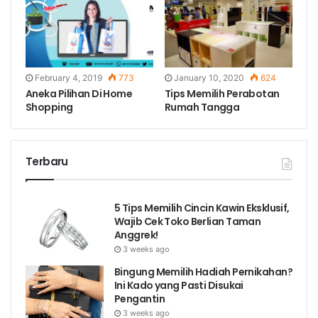
February 4, 2019
773
January 10, 2020
624
Aneka Pilihan Di Home
Tips Memilih Perabotan
Shopping
Rumah Tangga
Terbaru
5 Tips Memilih Cincin Kawin Eksklusif,
Wajib Cek Toko Berlian Taman
Anggrek!
3 weeks ago
Bingung Memilih Hadiah Pernikahan?
Ini Kado yang Pasti Disukai
Pengantin
3 weeks ago