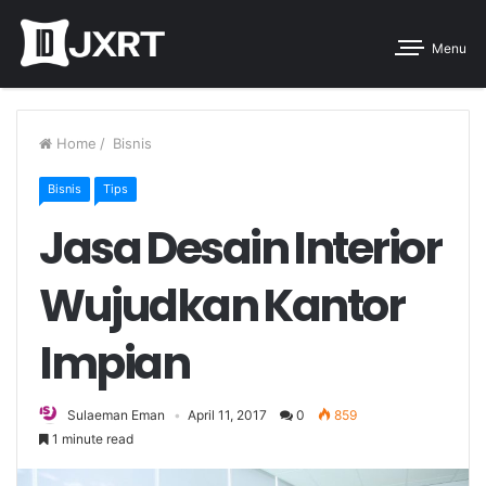
Menu
Home
/
Bisnis
Bisnis
Tips
Jasa Desain Interior
Wujudkan Kantor
Impian
Sulaeman Eman
April 11, 2017
0
859
1 minute read