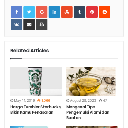
Google+
LinkedIn
StumbleUpon
Tumblr
Pinterest
Reddit
VKontakte
Share
Print
via
Email
Related Articles
May 11, 2019
1,066
August 28, 2023
47
Harga Tumbler Starbucks,
Mengenal Tipe
Bikin Kamu Penasaran
Pengemulsi Alami dan
Buatan