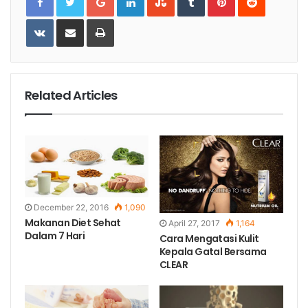
VKontakte
Share
Print
via
Email
Related Articles
December 22, 2016
1,090
Makanan Diet Sehat
April 27, 2017
1,164
Dalam 7 Hari
Cara Mengatasi Kulit
Kepala Gatal Bersama
CLEAR