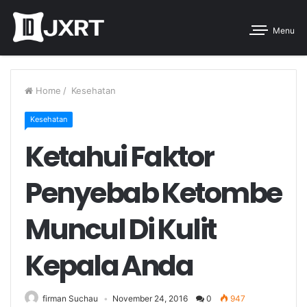
Menu
Home
/
Kesehatan
Kesehatan
Ketahui Faktor
Penyebab Ketombe
Muncul Di Kulit
Kepala Anda
firman Suchau
November 24, 2016
0
947