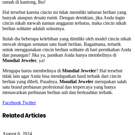
ramah di kantong, lho!
Hal tersebut karena cincin ini tidak memiliki taburan berlian yang
banyak ataupun desain rumit. Dengan demikian, jika Anda ingin
cincin nikah mewah namun anggaran terbatas, maka cincin nikah
berlian solitaire adalah solusinya.
Itulah dia beberapa kelebihan yang dimiliki oleh model cincin nikah
mewah dengan sematan satu buah berlian. Bagaimana, tertarik
untuk menggunakan cincin berlian solitaire di hari pernikahan Anda
dan pasangan? Jika ya, pastikan Anda hanya membelinya di
Mondial Jeweler
, ya!
Mengapa harus membelinya di
Mondial Jeweler
? Hal tersebut
tidak lain agar Anda bisa mendapatkan hasil terbaik dari cincin
berlian yang dibeli. Pasalnya,
Mondial Jeweler
merupakan salah
satu brand perhiasan profesional dan terpercaya yang hanya
menawarkan perhiasan berlian asli dan berkualitas terbaik.
Google+
LinkedIn
StumbleUpon
Tumblr
Pinterest
Reddit
VKontakte
Share
Print
Facebook
Twitter
via
Email
Related Articles
August 6, 2024