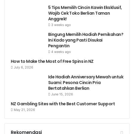
5 Tips Memilih Cincin Kawin Eksklusif,
Wajib Cek Toko Berlian Taman
Anggrek!
3 weeks ago
Bingung Memilih Hadiah Pernikahan?
Ini Kado yang Pasti Disukai
Pengantin
4 weeks ago
How to Make the Most of Free Spins in NZ
July 6, 2026
Ide Hadiah Anniversary Mewah untuk
Suami: Pesona Cincin Pria
Bertatahkan Berlian
June 15, 2026
NZ Gambling Sites with the Best Customer Support
May 21, 2026
Rekomendasi