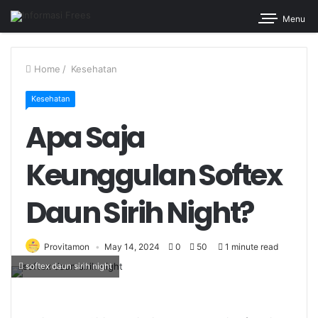
Menu
Home
/
Kesehatan
Kesehatan
Apa Saja
Keunggulan Softex
Daun Sirih Night?
Provitamon
May 14, 2024
0
50
1 minute read
softex daun sirih night