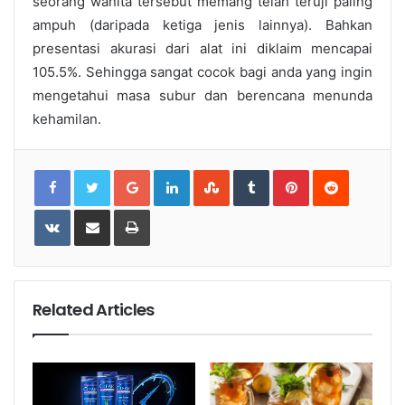
seorang wanita tersebut memang telah teruji paling
ampuh (daripada ketiga jenis lainnya). Bahkan
presentasi akurasi dari alat ini diklaim mencapai
105.5%. Sehingga sangat cocok bagi anda yang ingin
mengetahui masa subur dan berencana menunda
kehamilan.
Google+
LinkedIn
StumbleUpon
Tumblr
Pinterest
Reddit
VKontakte
Share
Print
via
Email
Related Articles