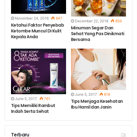
November 24, 2016
947
December 22, 2018
859
Ketahui Faktor Penyebab
Minuman Segar Dan
Ketombe Muncul Di Kulit
Sehat Yang Pas Dinikmati
Kepala Anda
Bersama
June 5, 2017
818
June 5, 2017
761
Tips Menjaga Kesehatan
Tips Memiliki Rambut
Ibu Hamil dan Janin
Indah Serta Sehat
Terbaru