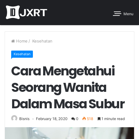
Menu
Home
/
Kesehatan
Kesehatan
Cara Mengetahui
Seorang Wanita
Dalam Masa Subur
Bisnis
February 18, 2020
0
518
1 minute read