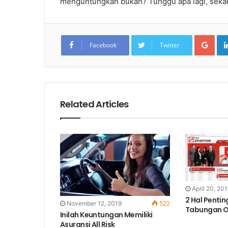
menguntungkan bukan? Tunggu apa lagi, seka
Goo
Facebook
Twitter
Related Articles
April 20, 20
2 Hal Pentin
November 12, 2019
522
Tabungan On
Inilah Keuntungan Memiliki
Asuransi All Risk