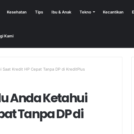
Kesehatan
Tips
Ibu & Anak
Tekno
Kecantikan
E
gi Kami
i Saat Kredit HP Cepat Tanpa DP di KreditPlus
lu Anda Ketahui
pat Tanpa DP di