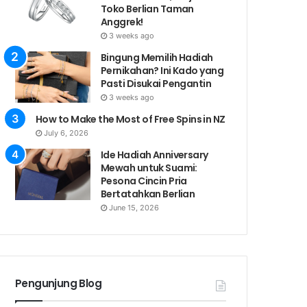
Toko Berlian Taman
Anggrek!
3 weeks ago
Bingung Memilih Hadiah
Pernikahan? Ini Kado yang
Pasti Disukai Pengantin
3 weeks ago
How to Make the Most of Free Spins in NZ
July 6, 2026
Ide Hadiah Anniversary
Mewah untuk Suami:
Pesona Cincin Pria
Bertatahkan Berlian
June 15, 2026
Pengunjung Blog