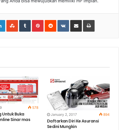
rang Anda bisa mewujudkan memiliki HP impian.
gle+
LinkedIn
StumbleUpon
Tumblr
Pinterest
Reddit
VKontakte
Share
Print
via
Email
19
578
g Untuk Buka
January 2, 2017
894
line Sinar mas
Daftarkan Diri Ke Asuransi
Sedini Mungkin