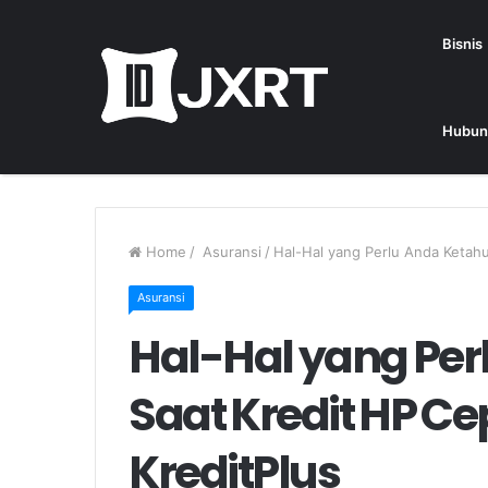
Bisnis
Hubun
Home
/
Asuransi
/
Hal-Hal yang Perlu Anda Ketahu
Asuransi
Hal-Hal yang Per
Saat Kredit HP Ce
KreditPlus