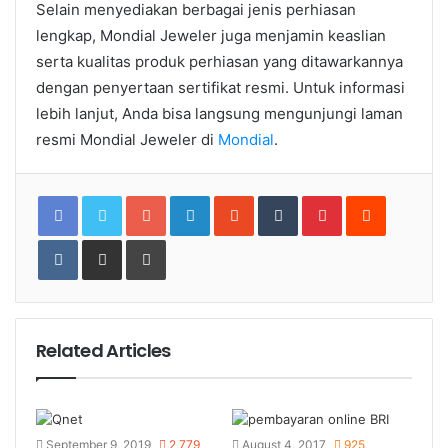
Selain menyediakan berbagai jenis perhiasan
lengkap, Mondial Jeweler juga menjamin keaslian
serta kualitas produk perhiasan yang ditawarkannya
dengan penyertaan sertifikat resmi. Untuk informasi
lebih lanjut, Anda bisa langsung mengunjungi laman
resmi Mondial Jeweler di
Mondial
.
Google+
LinkedIn
StumbleUpon
Tumblr
Pinterest
Reddit
VKontakte
Share
Print
via
Email
Related Articles
September 9, 2019
2,779
August 4, 2017
925