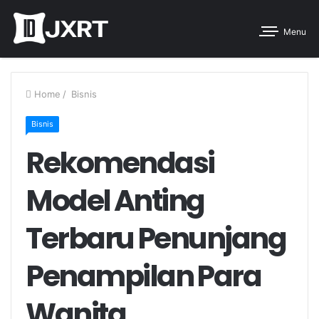
Menu
Home
/
Bisnis
Bisnis
Rekomendasi
Model Anting
Terbaru Penunjang
Penampilan Para
Wanita