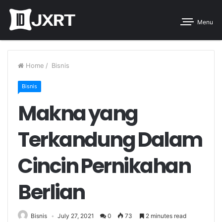
Menu
Home
/
Bisnis
Bisnis
Makna yang
Terkandung Dalam
Cincin Pernikahan
Berlian
Bisnis
July 27, 2021
0
73
2 minutes read