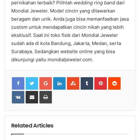
pernikahan terbaik? Pilihlah
wedding ring band
dari
Mondial Jeweler. Model cincin yang ditawarkan
beragam dan unik. Anda juga bisa memanfaatkan jasa
custom untuk mendapatkan cincin nikah yang lebih
eksklusif. Saat ini toko fisik dari Mondial Jeweler
sudah ada di kota Bandung, Jakarta, Medan, serta
Surabaya. Sedangkan website online yang bisa
dikunjungi yaitu mondialjeweler.com.
Google+
LinkedIn
StumbleUpon
Tumblr
Pinterest
Reddit
VKontakte
Share
Print
via
Email
Related Articles