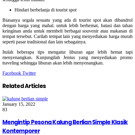
Hindari berbelanja di tourist spot
Biasanya segala sesuatu yang ada di tourist spot akan dibandrol
dengan harga yang mahal. untuk lebih berhemat, batasi dan tahan
keinginan anda untuk membeli berbagai souvenir atau makanan di
tempat tersebut. Carilah tempat lain yang menyediakan harga murah
seperti pasar tradisional dan lain sebagainya.
Itulah beberapa tips mengatur liburan agar lebih hemat tapi
menyenangkan. Kunjungilah Jenius yang menyediakan
promo
traveling
sehingga liburan akan lebih menyenangkan.
Google+
LinkedIn
StumbleUpon
Tumblr
Pinterest
Reddit
VKontakte
Share
Print
Facebook
Twitter
via
Email
Related Articles
January 15, 2022
83
Mengintip Pesona Kalung Berlian Simple Klasik
Kontemporer