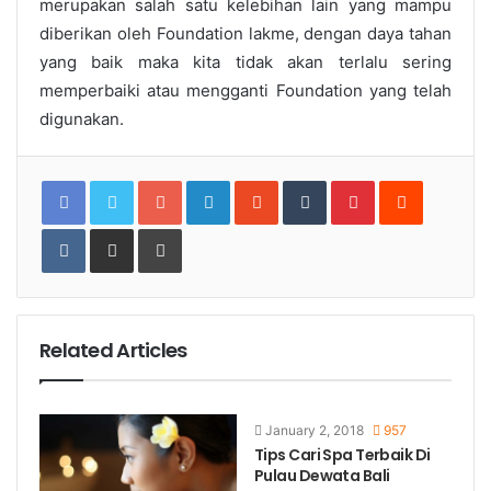
merupakan salah satu kelebihan lain yang mampu
diberikan oleh Foundation lakme, dengan daya tahan
yang baik maka kita tidak akan terlalu sering
memperbaiki atau mengganti Foundation yang telah
digunakan.
Google+
LinkedIn
StumbleUpon
Tumblr
Pinterest
Reddit
VKontakte
Share
Print
via
Email
Related Articles
January 2, 2018
957
Tips Cari Spa Terbaik Di
Pulau Dewata Bali