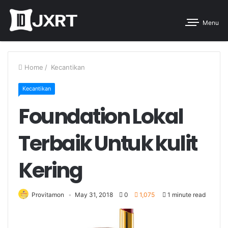
Menu
Home
/
Kecantikan
Kecantikan
Foundation Lokal
Terbaik Untuk kulit
Kering
Provitamon
May 31, 2018
0
1,075
1 minute read