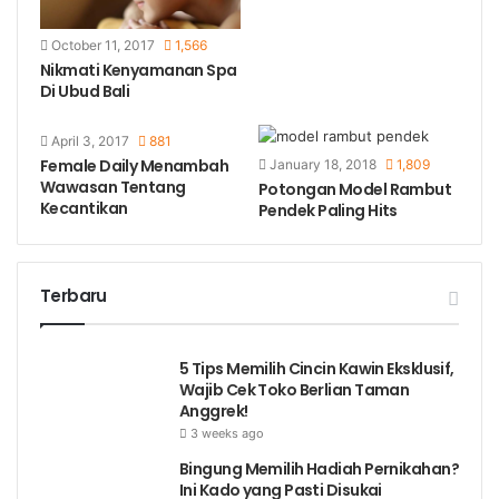
October 11, 2017
1,566
Nikmati Kenyamanan Spa
Di Ubud Bali
April 3, 2017
881
Female Daily Menambah
January 18, 2018
1,809
Wawasan Tentang
Potongan Model Rambut
Kecantikan
Pendek Paling Hits
Terbaru
5 Tips Memilih Cincin Kawin Eksklusif,
Wajib Cek Toko Berlian Taman
Anggrek!
3 weeks ago
Bingung Memilih Hadiah Pernikahan?
Ini Kado yang Pasti Disukai