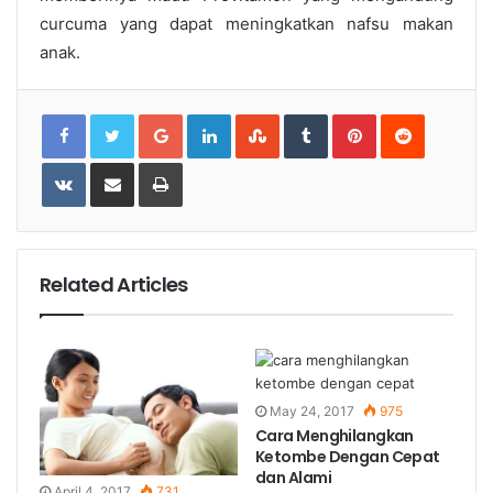
curcuma yang dapat meningkatkan nafsu makan
anak.
Google+
LinkedIn
StumbleUpon
Tumblr
Pinterest
Reddit
VKontakte
Share
Print
via
Email
Related Articles
May 24, 2017
975
Cara Menghilangkan
Ketombe Dengan Cepat
dan Alami
April 4, 2017
731