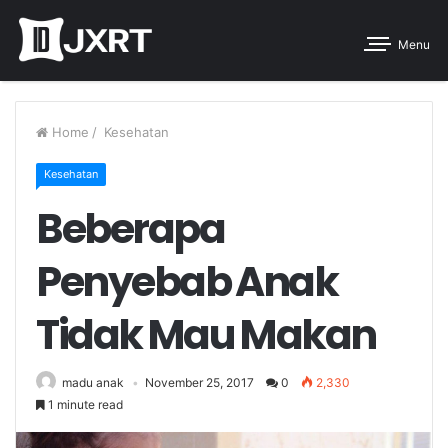
Menu
Home
/
Kesehatan
Kesehatan
Beberapa
Penyebab Anak
Tidak Mau Makan
madu anak
November 25, 2017
0
2,330
1 minute read