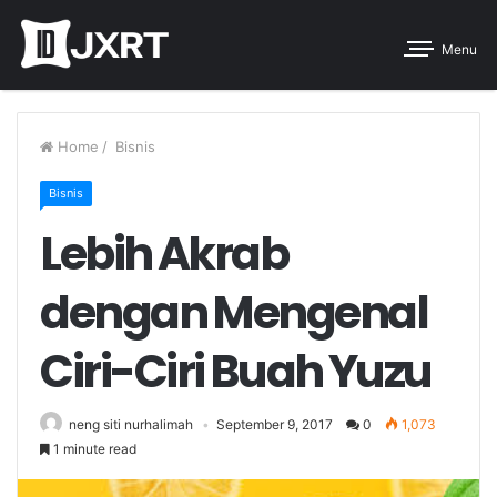
Menu
Home
/
Bisnis
Bisnis
Lebih Akrab
dengan Mengenal
Ciri-Ciri Buah Yuzu
neng siti nurhalimah
September 9, 2017
0
1,073
1 minute read