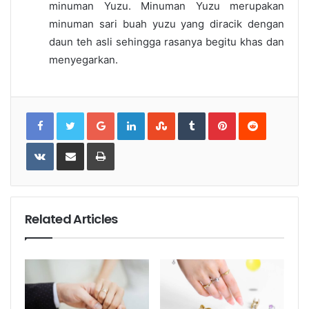
minuman Yuzu. Minuman Yuzu merupakan
minuman sari buah yuzu yang diracik dengan
daun teh asli sehingga rasanya begitu khas dan
menyegarkan.
Google+
LinkedIn
StumbleUpon
Tumblr
Pinterest
Reddit
VKontakte
Share
Print
via
Email
Related Articles