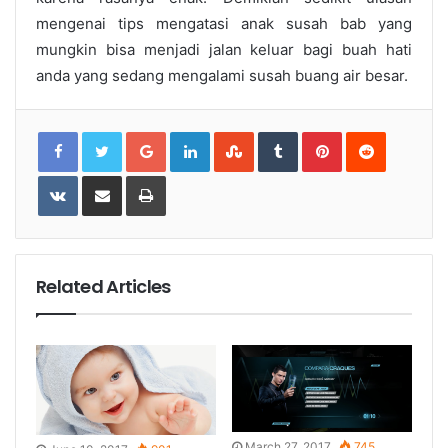
mengenai tips mengatasi
anak susah bab
yang
mungkin bisa menjadi jalan keluar bagi buah hati
anda yang sedang mengalami susah buang air besar.
Google+
LinkedIn
StumbleUpon
Tumblr
Pinterest
Reddit
VKontakte
Share
Print
via
Email
Related Articles
March 27, 2017
745