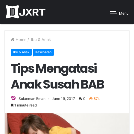
Menu
Home
/
Ibu & Anak
Ibu & Anak
Kesehatan
Tips Mengatasi
Anak Susah BAB
Sulaeman Eman
June 19, 2017
0
874
1 minute read