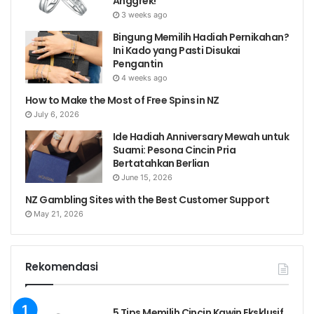
Anggrek!
3 weeks ago
Bingung Memilih Hadiah Pernikahan?
Ini Kado yang Pasti Disukai
Pengantin
4 weeks ago
How to Make the Most of Free Spins in NZ
July 6, 2026
Ide Hadiah Anniversary Mewah untuk
Suami: Pesona Cincin Pria
Bertatahkan Berlian
June 15, 2026
NZ Gambling Sites with the Best Customer Support
May 21, 2026
Rekomendasi
5 Tips Memilih Cincin Kawin Eksklusif,