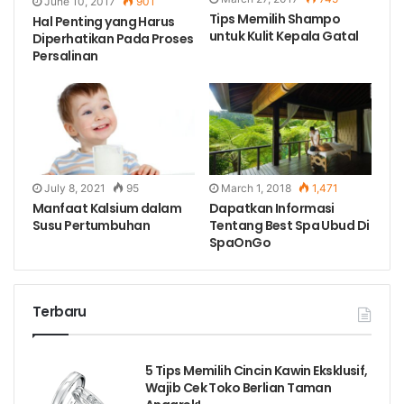
June 10, 2017
901
Tips Memilih Shampo
Hal Penting yang Harus
untuk Kulit Kepala Gatal
Diperhatikan Pada Proses
Persalinan
July 8, 2021
95
March 1, 2018
1,471
Manfaat Kalsium dalam
Dapatkan Informasi
Susu Pertumbuhan
Tentang Best Spa Ubud Di
SpaOnGo
Terbaru
5 Tips Memilih Cincin Kawin Eksklusif,
Wajib Cek Toko Berlian Taman