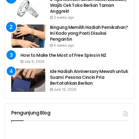
Wajib Cek Toko Berlian Taman
Anggrek!
3 weeks ago
Bingung Memilih Hadiah Pernikahan?
Ini Kado yang Pasti Disukai
Pengantin
4 weeks ago
How to Make the Most of Free Spins in NZ
July 6, 2026
Ide Hadiah Anniversary Mewah untuk
Suami: Pesona Cincin Pria
Bertatahkan Berlian
June 15, 2026
Pengunjung Blog