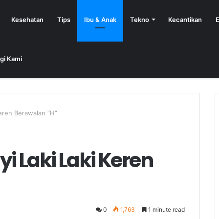
Kesehatan
Tips
Ibu & Anak
Tekno
Kecantikan
E
gi Kami
eren Berawalan “H”
 Laki Laki Keren
0
1,763
1 minute read