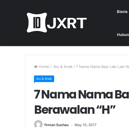
Bisnis
Hubun
Home
/
Ibu & Anak
/
7 Nama Nama Bayi Laki Laki K
Ibu & Anak
7 Nama Nama Bayi
Berawalan “H”
firman Suchau
May 10, 2017