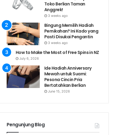
Toko Berlian Taman
Anggrek!
3 weeks ago
Bingung Memilih Hadiah
Pernikahan? Ini Kado yang
Pasti Disukai Pengantin
3 weeks ago
How to Make the Most of Free Spins in NZ
July 6, 2026
Ide Hadiah Anniversary
Mewah untuk Suami:
Pesona Cincin Pria
Bertatahkan Berlian
June 15, 2026
Pengunjung Blog