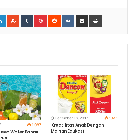
gle+
LinkedIn
StumbleUpon
Tumblr
Pinterest
Reddit
VKontakte
Share
Print
via
Email
December 18, 2017
1,451
Kreatifitas Anak Dengan
7
1,087
Mainan Edukasi
fused Water Bahan
trus