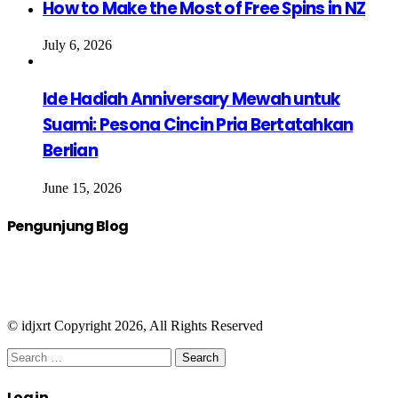
How to Make the Most of Free Spins in NZ
July 6, 2026
Ide Hadiah Anniversary Mewah untuk
Suami: Pesona Cincin Pria Bertatahkan
Berlian
June 15, 2026
Pengunjung Blog
© idjxrt Copyright 2026, All Rights Reserved
Facebook
Twitter
WhatsApp
Telegram
Close
Search
for:
Close
Log in