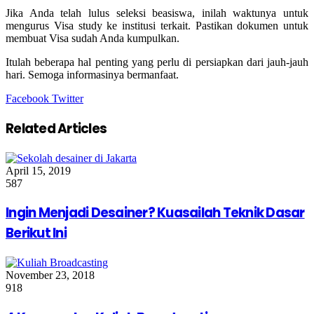
Jika Anda telah lulus seleksi beasiswa, inilah waktunya untuk
mengurus Visa study ke institusi terkait. Pastikan dokumen untuk
membuat Visa sudah Anda kumpulkan.
Itulah beberapa hal penting yang perlu di persiapkan dari jauh-jauh
hari. Semoga informasinya bermanfaat.
Google+
LinkedIn
StumbleUpon
Tumblr
Pinterest
Reddit
VKontakte
Share
Print
Facebook
Twitter
via
Email
Related Articles
April 15, 2019
587
Ingin Menjadi Desainer? Kuasailah Teknik Dasar
Berikut Ini
November 23, 2018
918