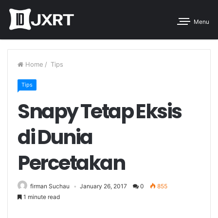
Menu
Home
/
Tips
Tips
Snapy Tetap Eksis
di Dunia
Percetakan
firman Suchau
January 26, 2017
0
855
1 minute read