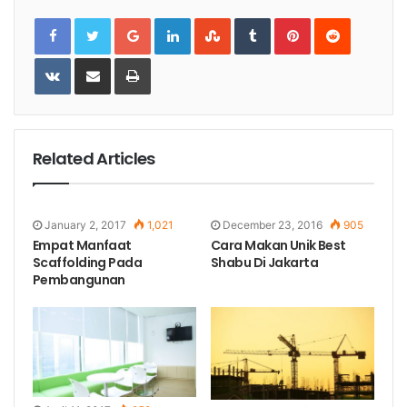
Google+
LinkedIn
StumbleUpon
Tumblr
Pinterest
Reddit
VKontakte
Share
Print
via
Email
Related Articles
January 2, 2017
1,021
December 23, 2016
905
Empat Manfaat
Cara Makan Unik Best
Scaffolding Pada
Shabu Di Jakarta
Pembangunan