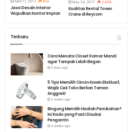
April 11, 2017
859
May 24, 2017
2,409
Jasa Desain Interior
Kualitas Rental Tower
Wujudkan Kantor Impian
Crane di Reycom
Terbaru
Cara Menata Closet Kamar Mandi
agar Tampak Lebih Elegan
4 days ago
5 Tips Memilih Cincin Kawin Eksklusif,
Wajib Cek Toko Berlian Taman
Anggrek!
3 weeks ago
Bingung Memilih Hadiah Pernikahan?
Ini Kado yang Pasti Disukai
Pengantin
4 weeks ago