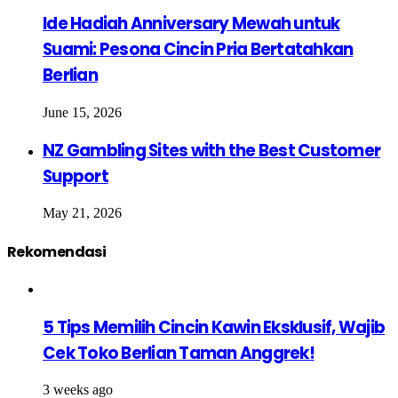
Ide Hadiah Anniversary Mewah untuk
Suami: Pesona Cincin Pria Bertatahkan
Berlian
June 15, 2026
NZ Gambling Sites with the Best Customer
Support
May 21, 2026
Rekomendasi
5 Tips Memilih Cincin Kawin Eksklusif, Wajib
Cek Toko Berlian Taman Anggrek!
3 weeks ago