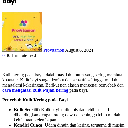
Bayi
Provitamon
August 6, 2024
0
36
1 minute read
Kulit kering pada bayi adalah masalah umum yang sering membuat
khawatir. Kulit bayi sangat lembut dan sensitif, sehingga mudah
mengalami kekeringan. Berikut penjelasan mengenai penyebab dan
cara mengatasi kulit wajah kering
pada bayi.
Penyebab Kulit Kering pada Bayi
Kulit Sensitif:
Kulit bayi lebih tipis dan lebih sensitif
dibandingkan dengan orang dewasa, sehingga lebih mudah
kehilangan kelembapan.
Kondisi Cuaca:
Udara dingin dan kering, terutama di musim