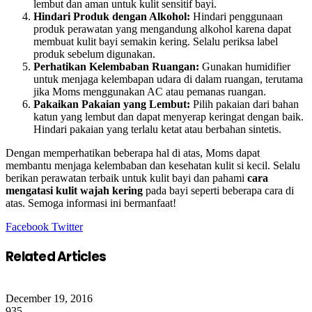
lembut dan aman untuk kulit sensitif bayi.
Hindari Produk dengan Alkohol:
Hindari penggunaan
produk perawatan yang mengandung alkohol karena dapat
membuat kulit bayi semakin kering. Selalu periksa label
produk sebelum digunakan.
Perhatikan Kelembaban Ruangan:
Gunakan humidifier
untuk menjaga kelembapan udara di dalam ruangan, terutama
jika Moms menggunakan AC atau pemanas ruangan.
Pakaikan Pakaian yang Lembut:
Pilih pakaian dari bahan
katun yang lembut dan dapat menyerap keringat dengan baik.
Hindari pakaian yang terlalu ketat atau berbahan sintetis.
Dengan memperhatikan beberapa hal di atas, Moms dapat
membantu menjaga kelembaban dan kesehatan kulit si kecil. Selalu
berikan perawatan terbaik untuk kulit bayi dan pahami
cara
mengatasi kulit wajah kering
pada bayi seperti beberapa cara di
atas. Semoga informasi ini bermanfaat!
Google+
LinkedIn
StumbleUpon
Tumblr
Pinterest
Reddit
VKontakte
Share
Print
Facebook
Twitter
via
Email
Related Articles
December 19, 2016
935