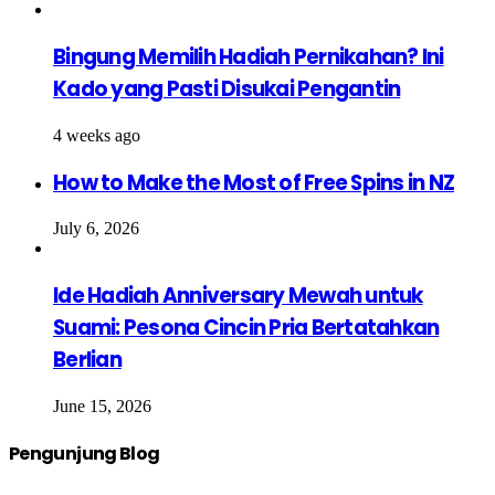
Bingung Memilih Hadiah Pernikahan? Ini
Kado yang Pasti Disukai Pengantin
4 weeks ago
How to Make the Most of Free Spins in NZ
July 6, 2026
Ide Hadiah Anniversary Mewah untuk
Suami: Pesona Cincin Pria Bertatahkan
Berlian
June 15, 2026
Pengunjung Blog