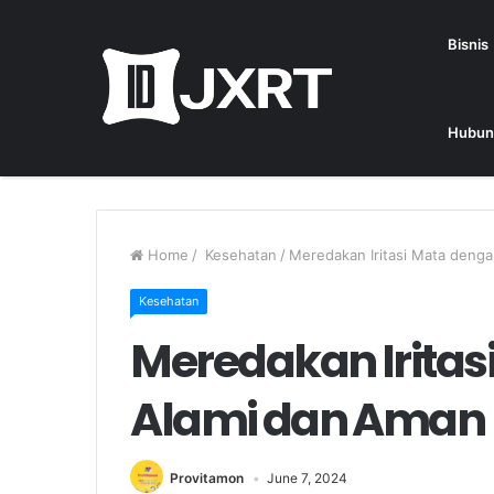
Bisnis
Hubun
Home
/
Kesehatan
/
Meredakan Iritasi Mata deng
Kesehatan
Meredakan Iritas
Alami dan Aman
Provitamon
June 7, 2024