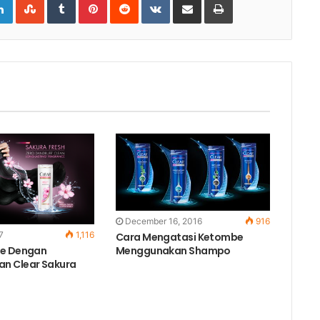
via
Email
December 16, 2016
916
7
1,116
Cara Mengatasi Ketombe
be Dengan
Menggunakan Shampo
n Clear Sakura