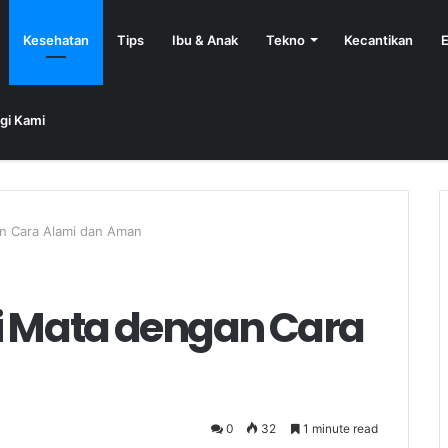
Kesehatan
Tips
Ibu & Anak
Tekno
Kecantikan
E
gi Kami
an Cara Alami dan Aman
i Mata dengan Cara
0
32
1 minute read