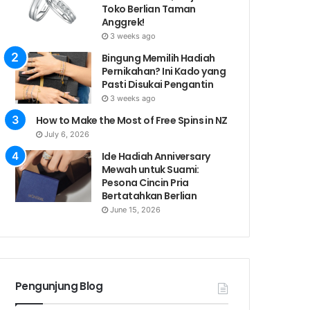
Toko Berlian Taman
Anggrek!
3 weeks ago
Bingung Memilih Hadiah
Pernikahan? Ini Kado yang
Pasti Disukai Pengantin
3 weeks ago
How to Make the Most of Free Spins in NZ
July 6, 2026
Ide Hadiah Anniversary
Mewah untuk Suami:
Pesona Cincin Pria
Bertatahkan Berlian
June 15, 2026
Pengunjung Blog