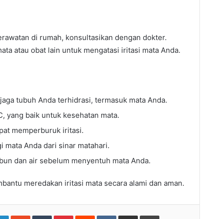
erawatan di rumah, konsultasikan dengan dokter.
a atau obat lain untuk mengatasi iritasi mata Anda.
jaga tubuh Anda terhidrasi, termasuk mata Anda.
, yang baik untuk kesehatan mata.
at memperburuk iritasi.
 mata Anda dari sinar matahari.
bun dan air sebelum menyentuh mata Anda.
mbantu meredakan iritasi mata secara alami dan aman.
gle+
LinkedIn
StumbleUpon
Tumblr
Pinterest
Reddit
VKontakte
Share
Print