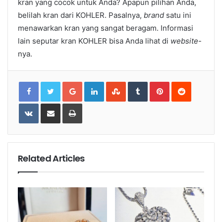
kran yang cocok untuk Anda? Apapun pilihan Anda,
belilah kran dari KOHLER. Pasalnya,
brand
satu ini
menawarkan kran yang sangat beragam. Informasi
lain seputar kran KOHLER bisa Anda lihat di
website
-
nya.
Google+
LinkedIn
StumbleUpon
Tumblr
Pinterest
Reddit
VKontakte
Share
Print
via
Email
Related Articles