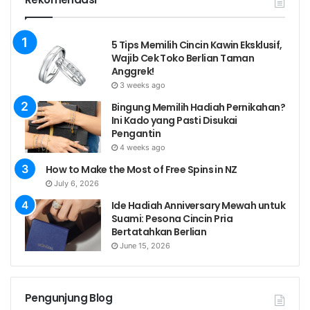
5 Tips Memilih Cincin Kawin Eksklusif,
Wajib Cek Toko Berlian Taman
Anggrek!
3 weeks ago
Bingung Memilih Hadiah Pernikahan?
Ini Kado yang Pasti Disukai
Pengantin
4 weeks ago
How to Make the Most of Free Spins in NZ
July 6, 2026
Ide Hadiah Anniversary Mewah untuk
Suami: Pesona Cincin Pria
Bertatahkan Berlian
June 15, 2026
Pengunjung Blog