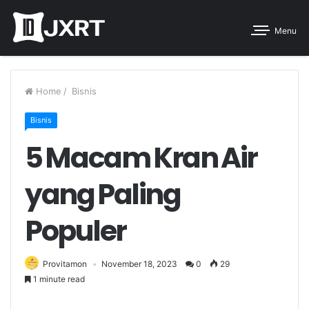
Menu
Home
/
Bisnis
Bisnis
5 Macam Kran Air
yang Paling
Populer
Provitamon
November 18, 2023
0
29
1 minute read