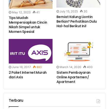
July 15, 2025
30
May 12, 2023
41
Berniat Kalung Liontin
Tips Mudah
Berlian? Perhatikan Dulu
Mempersiapkan Cincin
Hal-hal Berikut Ini!
Nikah Simpel untuk
Momen Spesial
June 16, 2017
893
March 14, 2020
400
2 Paket Internet Murah
Sistem Pembayaran
dari Axis
Online Apartemen /
Apartment
Terbaru