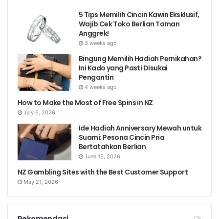
5 Tips Memilih Cincin Kawin Eksklusif,
Wajib Cek Toko Berlian Taman
Anggrek!
3 weeks ago
Bingung Memilih Hadiah Pernikahan?
Ini Kado yang Pasti Disukai
Pengantin
4 weeks ago
How to Make the Most of Free Spins in NZ
July 6, 2026
Ide Hadiah Anniversary Mewah untuk
Suami: Pesona Cincin Pria
Bertatahkan Berlian
June 15, 2026
NZ Gambling Sites with the Best Customer Support
May 21, 2026
Rekomendasi