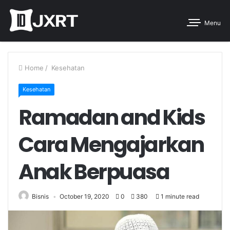
Menu
Home
/
Kesehatan
Kesehatan
Ramadan and Kids
Cara Mengajarkan
Anak Berpuasa
Bisnis
October 19, 2020
0
380
1 minute read