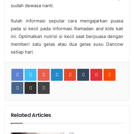
sudah dewasa nanti.
Itulah informasi seputar cara mengajarkan puasa
pada si kecil pada informasi Ramadan and kids
kali
ini. Optimalkan nutrisi si kecil saat berpuasa dengan
memberi satu gelas atau dua gelas susu Dancow
setiap hari.
Google+
LinkedIn
StumbleUpon
Tumblr
Pinterest
Reddit
VKontakte
Share
Print
via
Email
Related Articles