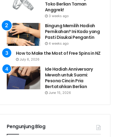
Toko Berlian Taman
Anggrek!
3 weeks ago
Bingung Memilih Hadiah
Pernikahan? Ini Kado yang
Pasti Disukai Pengantin
4 weeks ago
How to Make the Most of Free Spins in NZ
July 6, 2026
Ide Hadiah Anniversary
Mewah untuk Suami:
Pesona Cincin Pria
Bertatahkan Berlian
June 15, 2026
Pengunjung Blog