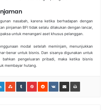
Pinjaman
unan nasabah, karena ketika berhadapan dengan
atan pinjaman BFI tidak selalu dilakukan dengan lancar,
dipaksa untuk menangani aset khusus pelanggan.
penggunaan modal setelah meminjam, menunjukkan
ar-benar untuk bisnis. Dan sisanya digunakan untuk
 bahkan pengeluaran pribadi, maka ketika bisnis
tuk membayar hutang.
gle+
LinkedIn
StumbleUpon
Tumblr
Pinterest
Reddit
VKontakte
Share
Print
via
Email