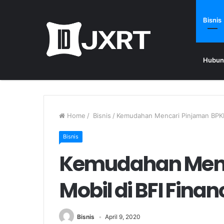
Bisnis
Hubun
Home
/
Bisnis
/
Kemudahan Mencari Pinjaman BPKB
Bisnis
Kemudahan Menc
Mobil di BFI Finan
Bisnis
April 9, 2020