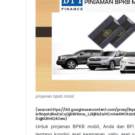
pinjaman bpkb mobil
(source:https://lh3.googleusercontent.com/proxy/Bq
bfNvja1d8wZsCuQjDiWXmw_LJBjRbZw1tCm1ei4WOtzb
DsjjM2HHQ4Oew)
Untuk pinjaman BPKB mobil, Anda dan BF
tentang kondisi aset keamanan, yaitu aset y