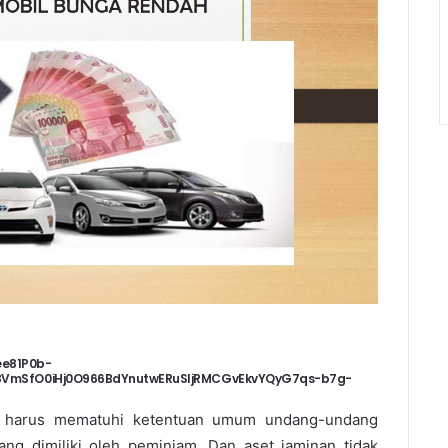
ee81P0b-
8VmSfO0iHj0O966BdYnutwERuSljRMCGvEkvYQyG7qs-b7g-
I harus mematuhi ketentuan umum undang-undang
ang dimiliki oleh peminjam. Dan aset jaminan tidak