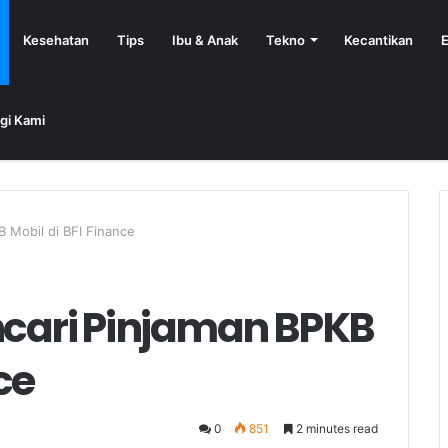
Kesehatan
Tips
Ibu & Anak
Tekno
Kecantikan
E
gi Kami
 Mobil di BFI Finance
ari Pinjaman BPKB
ce
0
851
2 minutes read