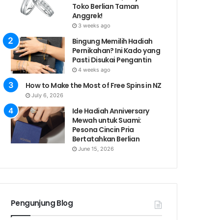
Toko Berlian Taman
Anggrek!
3 weeks ago
Bingung Memilih Hadiah
Pernikahan? Ini Kado yang
Pasti Disukai Pengantin
4 weeks ago
How to Make the Most of Free Spins in NZ
July 6, 2026
Ide Hadiah Anniversary
Mewah untuk Suami:
Pesona Cincin Pria
Bertatahkan Berlian
June 15, 2026
Pengunjung Blog