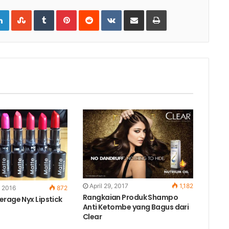
gle+
LinkedIn
StumbleUpon
Tumblr
Pinterest
Reddit
VKontakte
Share
Print
via
Email
April 29, 2017
1,182
 2016
872
Rangkaian Produk Shampo
erage Nyx Lipstick
Anti Ketombe yang Bagus dari
Clear