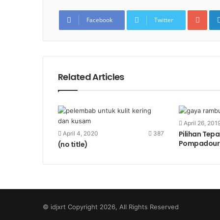
Goo
Facebook
Twitter
Related Articles
April 26, 201
Pilihan Tep
April 4, 2020
387
Pompadour
(no title)
© idjxrt Copyright 2026, All Rights Reserved