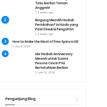
Toko Berlian Taman
Anggrek!
3 weeks ago
Bingung Memilih Hadiah
Pernikahan? Ini Kado yang
Pasti Disukai Pengantin
3 weeks ago
How to Make the Most of Free Spins in NZ
July 6, 2026
Ide Hadiah Anniversary
Mewah untuk Suami:
Pesona Cincin Pria
Bertatahkan Berlian
June 15, 2026
Pengunjung Blog