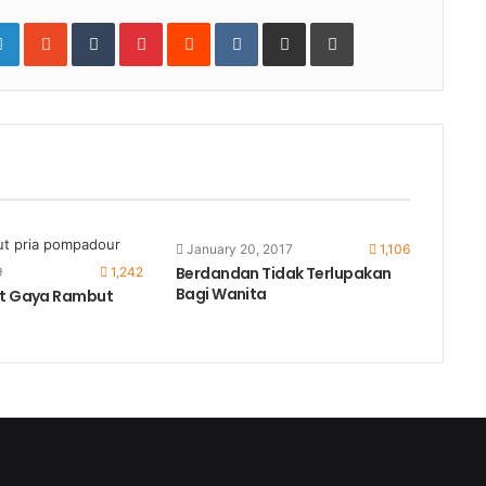
gle+
LinkedIn
StumbleUpon
Tumblr
Pinterest
Reddit
VKontakte
Share
Print
via
Email
January 20, 2017
1,106
Berdandan Tidak Terlupakan
9
1,242
Bagi Wanita
at Gaya Rambut