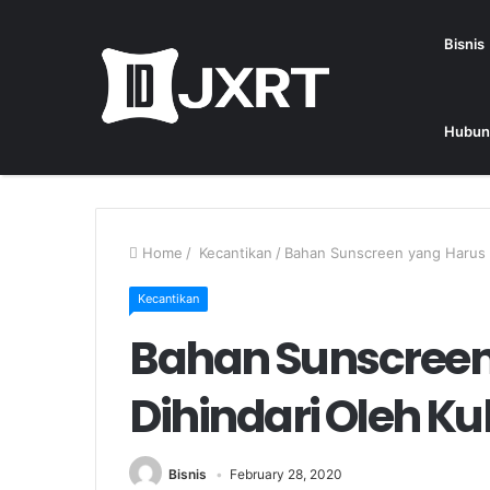
Bisnis
Hubun
Home
/
Kecantikan
/
Bahan Sunscreen yang Harus D
Kecantikan
Bahan Sunscreen
Dihindari Oleh Ku
Bisnis
February 28, 2020