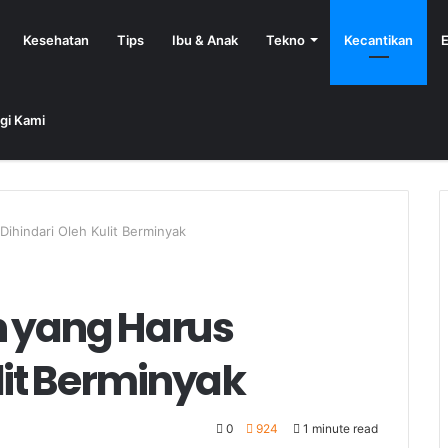
Kesehatan
Tips
Ibu & Anak
Tekno
Kecantikan
E
gi Kami
ihindari Oleh Kulit Berminyak
 yang Harus
lit Berminyak
0
924
1 minute read