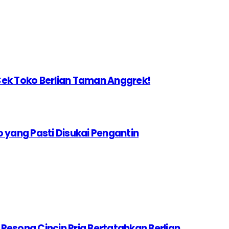
b Cek Toko Berlian Taman Anggrek!
o yang Pasti Disukai Pengantin
Pesona Cincin Pria Bertatahkan Berlian