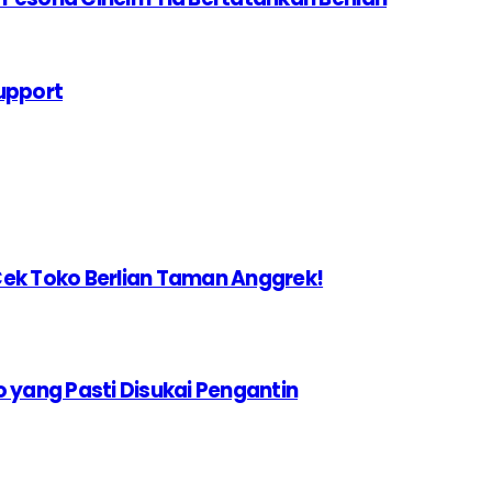
upport
b Cek Toko Berlian Taman Anggrek!
o yang Pasti Disukai Pengantin