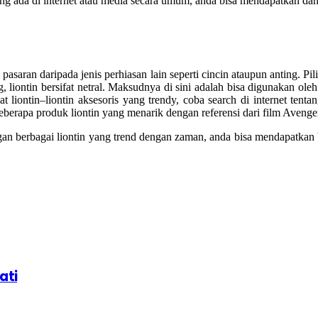
ang ada di internet atau media secara umum, anda bisa mendapatkan da
asaran daripada jenis perhiasan lain seperti cincin ataupun anting. Pil
g, liontin bersifat netral. Maksudnya di sini adalah bisa digunakan ol
 liontin–liontin aksesoris yang trendy, coba search di internet tent
berapa produk liontin yang menarik dengan referensi dari film Avenge
ngan berbagai liontin yang trend dengan zaman, anda bisa mendapatkan 
ati