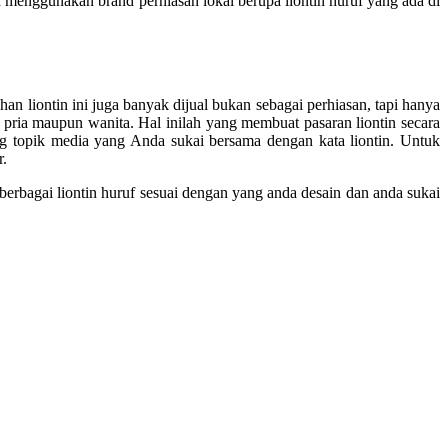
n menggunakan brand perhiasan lokal berupa liontin huruf yang ada di
ihan liontin ini juga banyak dijual bukan sebagai perhiasan, tapi hanya
eh pria maupun wanita. Hal inilah yang membuat pasaran liontin secara
ang topik media yang Anda sukai bersama dengan kata liontin. Untuk
r.
berbagai liontin huruf sesuai dengan yang anda desain dan anda sukai