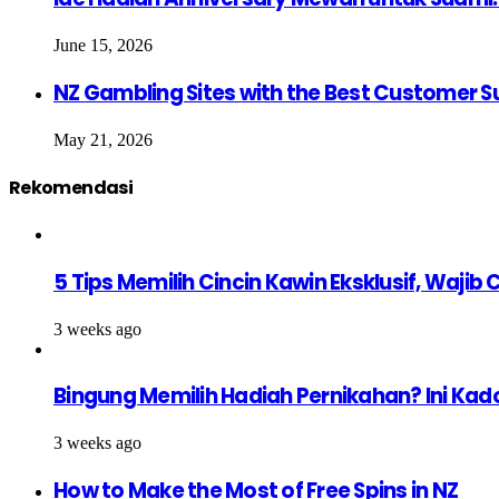
June 15, 2026
NZ Gambling Sites with the Best Customer S
May 21, 2026
Rekomendasi
5 Tips Memilih Cincin Kawin Eksklusif, Waji
3 weeks ago
Bingung Memilih Hadiah Pernikahan? Ini Kad
3 weeks ago
How to Make the Most of Free Spins in NZ