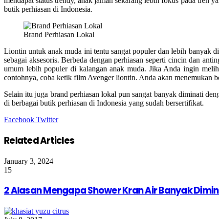
mendapat status trendy, anak jaman sekarang lebih fokus pada tren y
butik perhiasan di Indonesia.
Brand Perhiasan Lokal
Liontin untuk anak muda ini tentu sangat populer dan lebih banyak di p
sebagai aksesoris. Berbeda dengan perhiasan seperti cincin dan antin
umum lebih populer di kalangan anak muda. Jika Anda ingin melihat
contohnya, coba ketik film Avenger liontin. Anda akan menemukan be
Selain itu juga brand perhiasan lokal pun sangat banyak diminati de
di berbagai butik perhiasan di Indonesia yang sudah bersertifikat.
Google+
LinkedIn
StumbleUpon
Tumblr
Pinterest
Reddit
VKontakte
Share
Print
Facebook
Twitter
via
Email
Related Articles
January 3, 2024
15
2 Alasan Mengapa Shower Kran Air Banyak Dimin