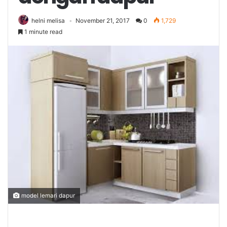
helni melisa
November 21, 2017
0
1,729
1 minute read
model lemari dapur