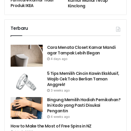
Furniture Kamar Tidur
Kamar Mandi Tetap
Produk IKEA
Kinclong
Terbaru
Cara Menata Closet Kamar Mandi
agar Tampak Lebih Elegan
4 days ago
5 Tips Memilih Cincin Kawin Eksklusif,
Wajib Cek Toko Berlian Taman
Anggrek!
3 weeks ago
Bingung Memilih Hadiah Pernikahan?
Ini Kado yang Pasti Disukai
Pengantin
4 weeks ago
How to Make the Most of Free Spins in NZ