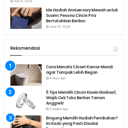
July 6, 2026
Ide Hadiah Anniversary Mewah untuk
Suami: Pesona Cincin Pria
Bertatahkan Berlian
June 15, 2026
Rekomendasi
Cara Menata Closet Kamar Mandi
agar Tampak Lebih Elegan
4 days ago
5 Tips Memilih Cincin Kawin Eksklusif,
Wajib Cek Toko Berlian Taman
Anggrek!
3 weeks ago
Bingung Memilih Hadiah Pernikahan?
Ini Kado yang Pasti Disukai