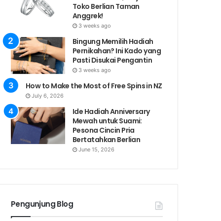
Toko Berlian Taman
Anggrek!
3 weeks ago
Bingung Memilih Hadiah
Pernikahan? Ini Kado yang
Pasti Disukai Pengantin
3 weeks ago
How to Make the Most of Free Spins in NZ
July 6, 2026
Ide Hadiah Anniversary
Mewah untuk Suami:
Pesona Cincin Pria
Bertatahkan Berlian
June 15, 2026
Pengunjung Blog