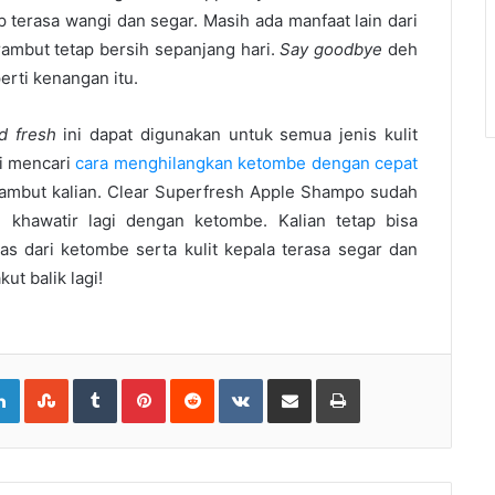
p terasa wangi dan segar. Masih ada manfaat lain dari
 rambut tetap bersih sepanjang hari.
Say goodbye
deh
rti kenangan itu.
d fresh
ini dapat digunakan untuk semua jenis kulit
gi mencari
cara menghilangkan ketombe dengan cepat
 rambut kalian. Clear Superfresh Apple Shampo sudah
lu khawatir lagi dengan ketombe. Kalian tetap bisa
s dari ketombe serta kulit kepala terasa segar dan
t balik lagi!
gle+
LinkedIn
StumbleUpon
Tumblr
Pinterest
Reddit
VKontakte
Share
Print
via
Email