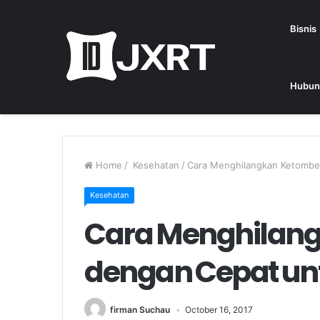
Bisnis
Hubun
Home
/
Kesehatan
/
Cara Menghilangkan Ketombe 
Kesehatan
Cara Menghilan
dengan Cepat unt
firman Suchau
October 16, 2017