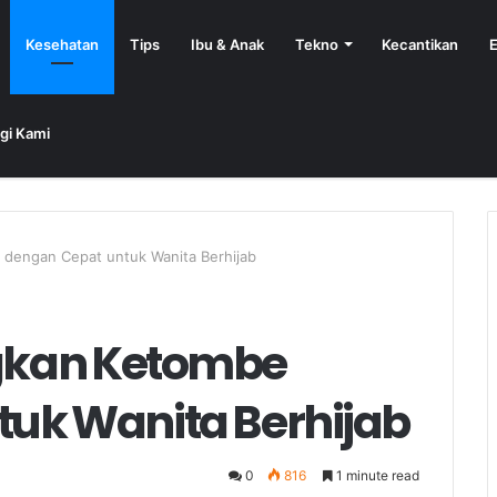
Kesehatan
Tips
Ibu & Anak
Tekno
Kecantikan
E
gi Kami
dengan Cepat untuk Wanita Berhijab
gkan Ketombe
uk Wanita Berhijab
0
816
1 minute read