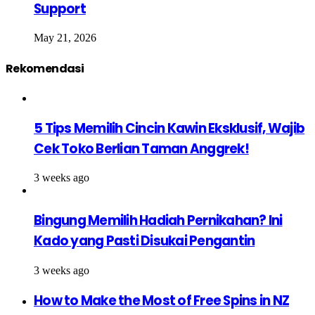
Support
May 21, 2026
Rekomendasi
5 Tips Memilih Cincin Kawin Eksklusif, Wajib
Cek Toko Berlian Taman Anggrek!
3 weeks ago
Bingung Memilih Hadiah Pernikahan? Ini
Kado yang Pasti Disukai Pengantin
3 weeks ago
How to Make the Most of Free Spins in NZ