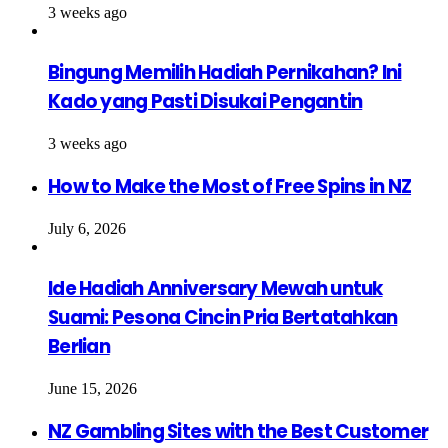
3 weeks ago
Bingung Memilih Hadiah Pernikahan? Ini
Kado yang Pasti Disukai Pengantin
3 weeks ago
How to Make the Most of Free Spins in NZ
July 6, 2026
Ide Hadiah Anniversary Mewah untuk
Suami: Pesona Cincin Pria Bertatahkan
Berlian
June 15, 2026
NZ Gambling Sites with the Best Customer