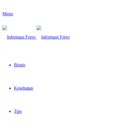
Menu
Bisnis
Kesehatan
Tips