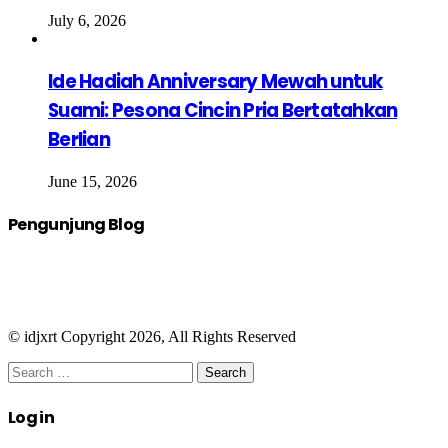
July 6, 2026
Ide Hadiah Anniversary Mewah untuk
Suami: Pesona Cincin Pria Bertatahkan
Berlian
June 15, 2026
Pengunjung Blog
© idjxrt Copyright 2026, All Rights Reserved
Facebook
Twitter
WhatsApp
Telegram
Close
Search
for:
Close
Log in