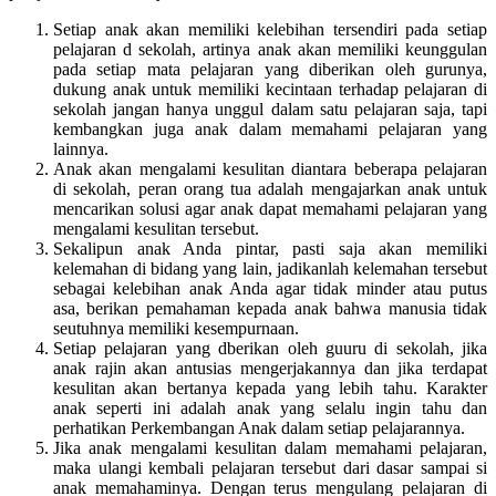
Setiap anak akan memiliki kelebihan tersendiri pada setiap
pelajaran d sekolah, artinya anak akan memiliki keunggulan
pada setiap mata pelajaran yang diberikan oleh gurunya,
dukung anak untuk memiliki kecintaan terhadap pelajaran di
sekolah jangan hanya unggul dalam satu pelajaran saja, tapi
kembangkan juga anak dalam memahami pelajaran yang
lainnya.
Anak akan mengalami kesulitan diantara beberapa pelajaran
di sekolah, peran orang tua adalah mengajarkan anak untuk
mencarikan solusi agar anak dapat memahami pelajaran yang
mengalami kesulitan tersebut.
Sekalipun anak Anda pintar, pasti saja akan memiliki
kelemahan di bidang yang lain, jadikanlah kelemahan tersebut
sebagai kelebihan anak Anda agar tidak minder atau putus
asa, berikan pemahaman kepada anak bahwa manusia tidak
seutuhnya memiliki kesempurnaan.
Setiap pelajaran yang dberikan oleh guuru di sekolah, jika
anak rajin akan antusias mengerjakannya dan jika terdapat
kesulitan akan bertanya kepada yang lebih tahu. Karakter
anak seperti ini adalah anak yang selalu ingin tahu dan
perhatikan Perkembangan Anak
dalam setiap pelajarannya.
Jika anak mengalami kesulitan dalam memahami pelajaran,
maka ulangi kembali pelajaran tersebut dari dasar sampai si
anak memahaminya. Dengan terus mengulang pelajaran di