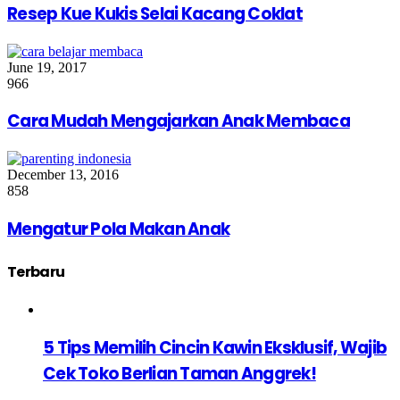
Resep Kue Kukis Selai Kacang Coklat
June 19, 2017
966
Cara Mudah Mengajarkan Anak Membaca
December 13, 2016
858
Mengatur Pola Makan Anak
Terbaru
5 Tips Memilih Cincin Kawin Eksklusif, Wajib
Cek Toko Berlian Taman Anggrek!