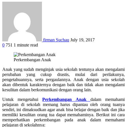
firman Suchau
July 19, 2017
0
751
1 minute read
Perkembangan Anak
Anak yang sudah menginjak usia sekolah tentunya akan mengalami
perubahan yang cukup drastis, mulai dari perilakunya,
pengetahuannya, serta pergaulannya. Anak dengan usia sekolah
akan dibentuk karakternya dengan baik dan tidak akan mengalami
kesulitan dalam berkomunikasi dengan orang lain.
Untuk mengetahui
Perkembangan Anak
dalam memahami
pelajaran di sekolah memang harus dipantau oleh orang tuanya
sendiri, ini dimaksudkan agar anak bisa belajar dengan baik dan jika
memiliki kesulitan orang tua dapat memahaminya. Berikut ini cara
memperhatikan perkembangan pada anak dalam memahami
pelajaran di sekolahnya: