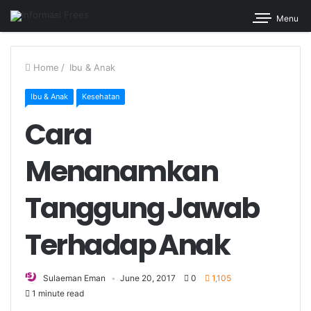
Menu
Home
/
Ibu & Anak
Ibu & Anak
Kesehatan
Cara
Menanamkan
Tanggung Jawab
Terhadap Anak
Sulaeman Eman
June 20, 2017
0
1,105
1 minute read