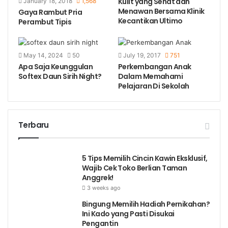
Kulit yang Sehat dan
January 18, 2018
1,568
Menawan Bersama Klinik
Gaya Rambut Pria
Kecantikan Ultimo
Perambut Tipis
May 14, 2024
50
July 19, 2017
751
Apa Saja Keunggulan
Perkembangan Anak
Softex Daun Sirih Night?
Dalam Memahami
Pelajaran Di Sekolah
Terbaru
5 Tips Memilih Cincin Kawin Eksklusif,
Wajib Cek Toko Berlian Taman
Anggrek!
3 weeks ago
Bingung Memilih Hadiah Pernikahan?
Ini Kado yang Pasti Disukai
Pengantin