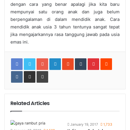
dengan cara yang benar apalagi jika kita baru
mempunyai satu orang anak dan juga belum
berpengalaman di dalam mendidik anak.
Cara
mendidik anak usia 3 tahun
tentunya sangat tepat
jika mengajarkannya rasa tanggung jawab pada usia
emas ini.
Google+
LinkedIn
StumbleUpon
Tumblr
Pinterest
Reddit
VKontakte
Share
Print
via
Email
Related Articles
January 19, 2017
1,733