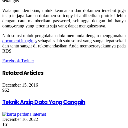
sekaligus.
Walaupun demikian, untuk keamanan dan dokumen tersebut juga
tetap terjaga karena dokumen softcopy bisa diberikan proteksi lebih
dengan cara memberikan password, sehingga dengan ini hanya
orang-orang yang tertentu saja yang dapat mengaksesnya.
Nah solusi untuk pengolahan dokumen anda dengan menggunakan
document imaging
,
sebagai salah satu solusi yang sangat tepat sekali
dan tentu sangat di rekomendasikan Anda mempercayakannya pada
RDS.
Google+
LinkedIn
StumbleUpon
Tumblr
Pinterest
Reddit
VKontakte
Share
Print
Facebook
Twitter
via
Email
Related Articles
December 15, 2016
962
Teknik Arsip Data Yang Canggih
December 16, 2022
161