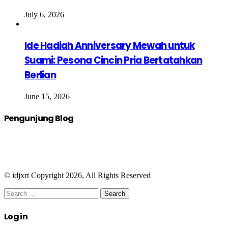
July 6, 2026
Ide Hadiah Anniversary Mewah untuk
Suami: Pesona Cincin Pria Bertatahkan
Berlian
June 15, 2026
Pengunjung Blog
© idjxrt Copyright 2026, All Rights Reserved
Facebook
Twitter
WhatsApp
Telegram
Close
Search
for:
Close
Log in