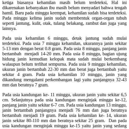
ketiga biasanya kehamilan masih belum terdeteksi, Hal ini
dikarenakan kebanyakan ibu masih belum menyadari bahwa tengah
hamil. Baru pada minggu keempat, kehamilan sudah bisa terdeteksi.
Pada minggu kelima janin sudah membentuk organ-organ tubuh
seperti jantung, kulit, otak, tulang belakang, rambut dan juga yang
lainnya.
Pada usia kehamilan 6 minggu, detak jantung sudah mulai
terdeteksi. Pada usia 7 minggu kehamilan, ukurannya janin sekitar
5-13 mm dengan berat 0.8 gram. Pada usia 8 minggu, panjang janin
bertambah menjadi 14-20 mm. Pada usia 8 minggu, bagian ujung
hidung janin kemudian kelopak mata sudah mulai berkembang
walaupun belum terlihat sempurna. Pada usia 9 minggu kehamilan,
ukuran janin bertambah 22-30 mm dan berat juga bertambah yaitu
sekitar 4 gram. Pada usia kehamilan 10 minggu, janin yang
dikandung mengalami perkembangan lagi yaitu panjangnya 32-43
mm dan beratnya 7 gram.
Pada usia kandungan ke- 11 minggu, ukuran janin yaitu sekitar 6,5
cm. Selanjutnya pada usia kandungan menginjak minggu ke-12,
panjang janin yaitu sekitar 6-7 cm. Pada usia kandungan 13 minggu,
janin bertambah panjangnya menjadi 76 mm dan juga beratnya
bertambah menjadi 19 gram. Pada usia kehamilan ke- 14, ukuran
janin sekitar 80-110 mm dan beratnya sekitar 25 gram. Dan pada
usia kandungan menginjak minggu ke-15 yaitu janin yang sedang