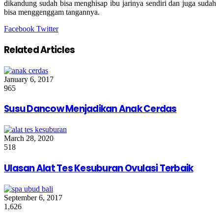
dikandung sudah bisa menghisap ibu jarinya sendiri dan juga sudah
bisa menggenggam tangannya.
Google+
LinkedIn
StumbleUpon
Tumblr
Pinterest
Reddit
VKontakte
Share
Print
Facebook
Twitter
via
Email
Related Articles
January 6, 2017
965
Susu Dancow Menjadikan Anak Cerdas
March 28, 2020
518
Ulasan Alat Tes Kesuburan Ovulasi Terbaik
September 6, 2017
1,626